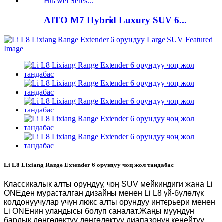
AITO M7 Hybrid Luxury SUV 6...
Li L8 Lixiang Range Extender 6 орундуу чоң жол тандабас
Классикалык алты орундуу, чоң SUV мейкиндиги жана Li
ONEден мурасталган дизайны менен Li L8 үй-бүлөлүк
колдонуучулар үчүн люкс алты орундуу интерьери менен
Li ONEнин уландысы болуп саналат.Жаңы муундун
бардык дөңгөлөктүү дөңгөлөктүү диапазонун кеңейтүү