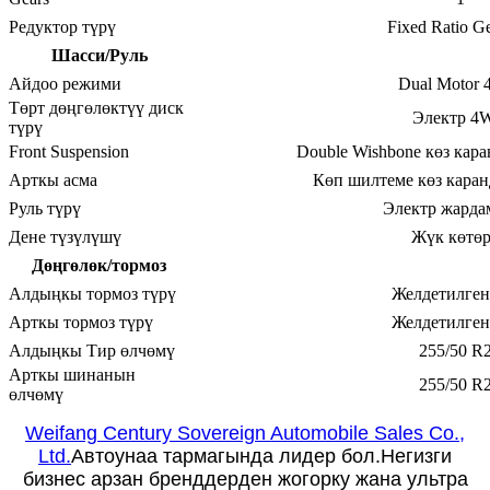
Редуктор түрү
Fixed Ratio G
Шасси/Руль
Айдоо режими
Dual Motor
Төрт дөңгөлөктүү диск
Электр 4
түрү
Front Suspension
Double Wishbone көз кар
Арткы асма
Көп шилтеме көз каран
Руль түрү
Электр жард
Дене түзүлүшү
Жүк көтө
Дөңгөлөк/тормоз
Алдыңкы тормоз түрү
Желдетилген
Арткы тормоз түрү
Желдетилген
Алдыңкы Тир өлчөмү
255/50 R
Арткы шинанын
255/50 R
өлчөмү
Weifang Century Sovereign Automobile Sales Co.,
Ltd.
Автоунаа тармагында лидер бол.Негизги
бизнес арзан бренддерден жогорку жана ультра