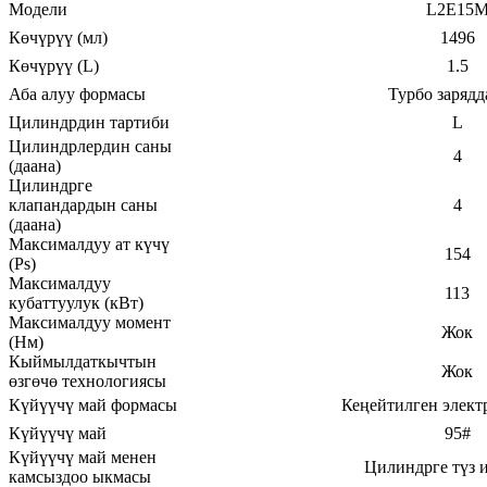
Модели
L2E15
Көчүрүү (мл)
1496
Көчүрүү (L)
1.5
Аба алуу формасы
Турбо зарядд
Цилиндрдин тартиби
L
Цилиндрлердин саны
4
(даана)
Цилиндрге
клапандардын саны
4
(даана)
Максималдуу ат күчү
154
(Ps)
Максималдуу
113
кубаттуулук (кВт)
Максималдуу момент
Жок
(Нм)
Кыймылдаткычтын
Жок
өзгөчө технологиясы
Күйүүчү май формасы
Кеңейтилген элект
Күйүүчү май
95#
Күйүүчү май менен
Цилиндрге түз 
камсыздоо ыкмасы