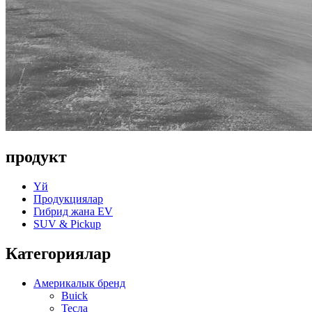
продукт
Үй
Продукциялар
Гибрид жана EV
SUV & Pickup
Категориялар
Америкалык бренд
Buick
Тесла