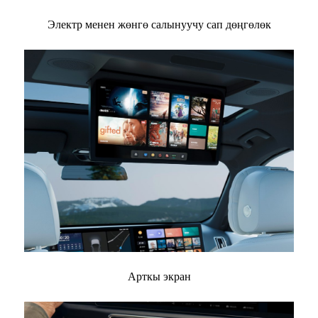
Электр менен жөнгө салынуучу сап дөңгөлөк
Арткы экран