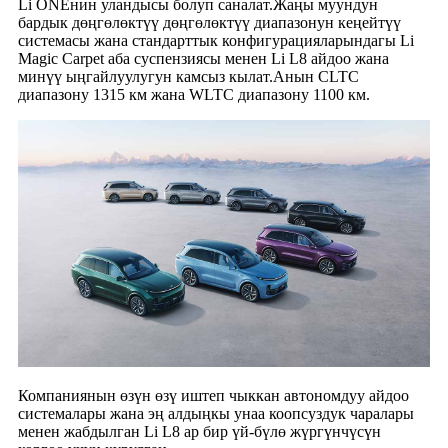
Li ONEнин уландысы болуп саналат.Жаңы муундун
бардык дөңгөлөктүү дөңгөлөктүү диапазонун кеңейтүү
системасы жана стандарттык конфигурацияларындагы Li
Magic Carpet аба суспензиясы менен Li L8 айдоо жана
минүү ыңгайлуулугун камсыз кылат.Анын CLTC
диапазону 1315 км жана WLTC диапазону 1100 км.
Компаниянын өзүн өзү иштеп чыккан автономдуу айдоо
системалары жана эң алдыңкы унаа коопсуздук чаралары
менен жабдылган Li L8 ар бир үй-бүлө жүргүнчүсүн