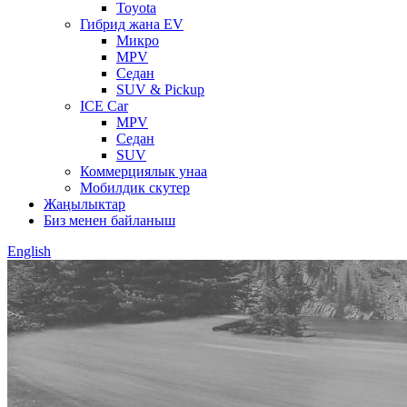
Toyota
Гибрид жана EV
Микро
MPV
Седан
SUV & Pickup
ICE Car
MPV
Седан
SUV
Коммерциялык унаа
Мобилдик скутер
Жаңылыктар
Биз менен байланыш
English