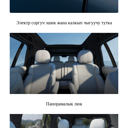
Электр соргуч эшик жана калкып чыгуучу тутка
Панорамалык люк