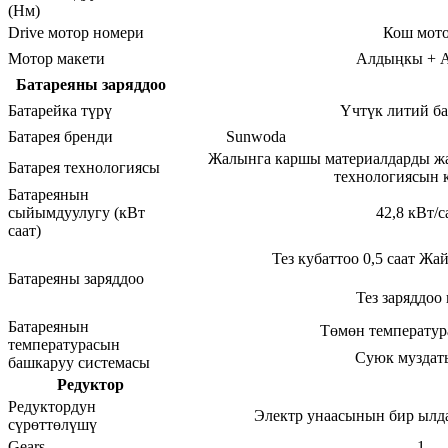
(Нм)
Drive мотор номери
Кош мот
Мотор макети
Алдыңкы + 
Батареяны заряддоо
Батарейка түрү
Үчтүк литий ба
Батарея бренди
Sunwoda
Жалынга каршы материалдарды жа
Батарея технологиясы
технологиясын 
Батареянын
сыйымдуулугу (кВт
42,8 кВт/с
саат)
Тез кубаттоо 0,5 саат Жай
Батареяны заряддоо
Тез заряддоо
Батареянын
Төмөн температу
температурасын
Суюк муздат
башкаруу системасы
Редуктор
Редуктордун
Электр унаасынын бир ылд
сүрөттөлүшү
Gears
1