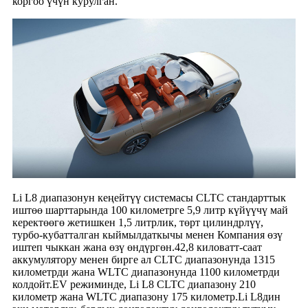
коргоо үчүн курулган.
Li L8 диапазонун кеңейтүү системасы CLTC стандарттык
иштөө шарттарында 100 километрге 5,9 литр күйүүчү май
керектөөгө жетишкен 1,5 литрлик, төрт цилиндрлүү,
турбо-кубатталган кыймылдаткычы менен Компания өзү
иштеп чыккан жана өзү өндүргөн.42,8 киловатт-саат
аккумулятору менен бирге ал CLTC диапазонунда 1315
километрди жана WLTC диапазонунда 1100 километрди
колдойт.EV режиминде, Li L8 CLTC диапазону 210
километр жана WLTC диапазону 175 километр.Li L8дин