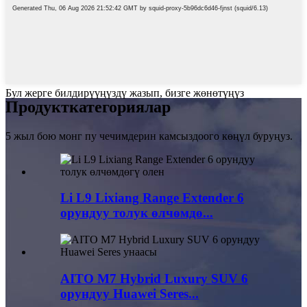
Бул жерге билдирүүңүздү жазып, бизге жөнөтүңүз
Продукт
категориялар
5 жыл бою монг пу чечимдерин камсыздоого көңүл буруңуз.
Li L9 Lixiang Range Extender 6
орундуу толук өлчөмдө...
AITO M7 Hybrid Luxury SUV 6
орундуу Huawei Seres...