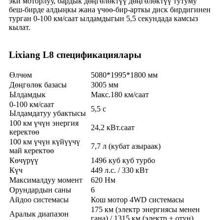
эки моторлуу, бардык дөңгөлөктүү дөңгөлөктүү тутуму
беш-бирде алдыңкы жана үчөө-бир-арткы диск бирдигинен
турган 0-100 км/саат ылдамдыгын 5,5 секундада камсыз
кылат.
Lixiang L8 спецификациялары
Өлчөм
5080*1995*1800 мм
Дөңгөлөк базасы
3005 мм
Ылдамдык
Макс.180 км/саат
0-100 км/саат
5,5 с
Ылдамдатуу убактысы
100 км үчүн энергия
24,2 кВт.саат
керектөө
100 км үчүн күйүүчү
7,7 л (кубат азыраак)
май керектөө
Көчүрүү
1496 куб куб турбо
Күч
449 л.с. / 330 кВт
Максималдуу момент
620 Нм
Орундардын саны
6
Айдоо системасы
Кош мотор 4WD системасы
175 км (электр энергиясы менен
Аралык диапазон
гана) / 1315 км (электр + отун)