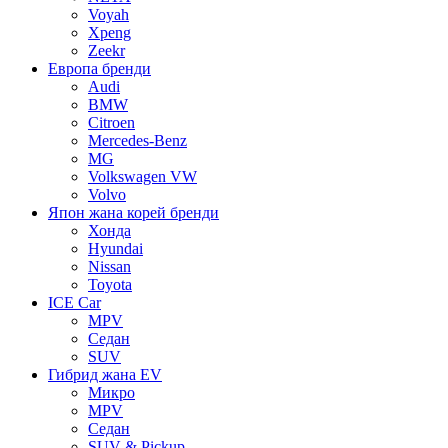
Voyah
Xpeng
Zeekr
Европа бренди
Audi
BMW
Citroen
Mercedes-Benz
MG
Volkswagen VW
Volvo
Япон жана корей бренди
Хонда
Hyundai
Nissan
Toyota
ICE Car
MPV
Седан
SUV
Гибрид жана EV
Микро
MPV
Седан
SUV & Pickup