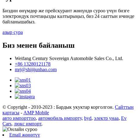
Биздин өнүмдөр же прейскурант жөнүндө суроо үчүн бизге
электрондук почтаңызды калтырыңыз, биз 24 сааттын ичинде
байланышабыз.
азыр сура
Биз менен байланыш
Weifang Century Sovereign Automobile Sales Co., Ltd.
+86 13280121178
mrj@shijijunhao.com
© Copyright - 2010-2023 : Бардык укуктар корголгон.
Сайттын
картасы
-
AMP Mobile
авто импорттоо
,
автомобиль импорту
,
byd
,
электр унаа
,
Ev
Cars
,
люкс импорт
,
Email жөнөтүү