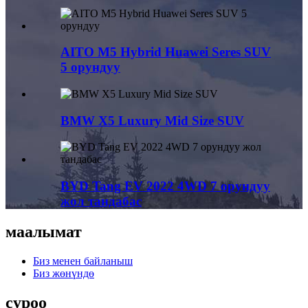
AITO M5 Hybrid Huawei Seres SUV
5 орундуу
BMW X5 Luxury Mid Size SUV
BYD Tang EV 2022 4WD 7 орундуу
жол тандабас
маалымат
Биз менен байланыш
Биз жөнүндө
суроо