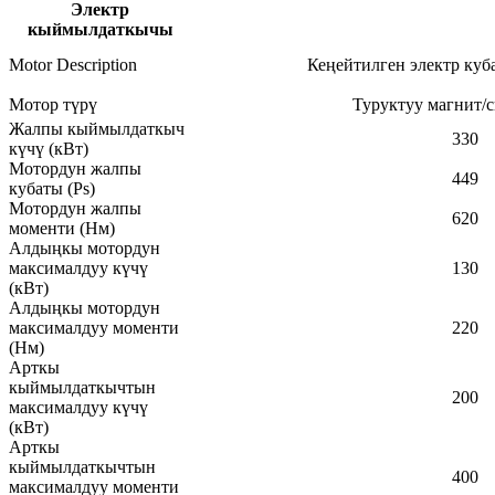
Электр
кыймылдаткычы
Motor Description
Кеңейтилген электр куб
Мотор түрү
Туруктуу магнит/
Жалпы кыймылдаткыч
330
күчү (кВт)
Мотордун жалпы
449
кубаты (Ps)
Мотордун жалпы
620
моменти (Нм)
Алдыңкы мотордун
максималдуу күчү
130
(кВт)
Алдыңкы мотордун
максималдуу моменти
220
(Нм)
Арткы
кыймылдаткычтын
200
максималдуу күчү
(кВт)
Арткы
кыймылдаткычтын
400
максималдуу моменти