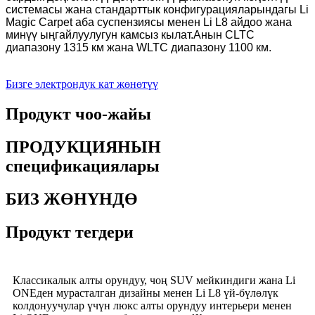
системасы жана стандарттык конфигурацияларындагы Li
Magic Carpet аба суспензиясы менен Li L8 айдоо жана
минүү ыңгайлуулугун камсыз кылат.Анын CLTC
диапазону 1315 км жана WLTC диапазону 1100 км.
Бизге электрондук кат жөнөтүү
Продукт чоо-жайы
ПРОДУКЦИЯНЫН
спецификациялары
БИЗ ЖӨНҮНДӨ
Продукт тегдери
Классикалык алты орундуу, чоң SUV мейкиндиги жана Li
ONEден мурасталган дизайны менен Li L8 үй-бүлөлүк
колдонуучулар үчүн люкс алты орундуу интерьери менен