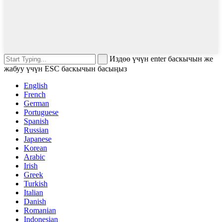
Издөө үчүн enter баскычын же
жабуу үчүн ESC баскычын басыңыз
English
French
German
Portuguese
Spanish
Russian
Japanese
Korean
Arabic
Irish
Greek
Turkish
Italian
Danish
Romanian
Indonesian