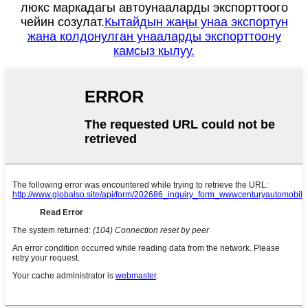
люкс маркадагы автоунааларды экспорттоого
чейин созулат.
Кытайдын жаңы унаа экспортун
жана колдонулган унааларды экспорттоону
камсыз кылуу.