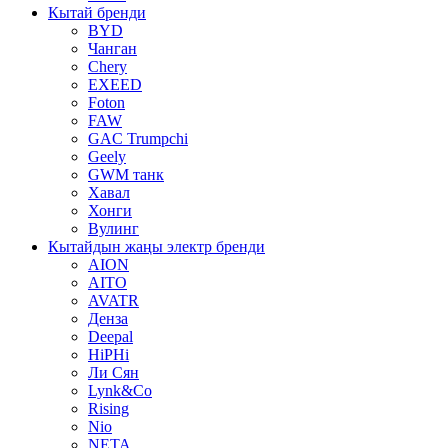
Кытай бренди
BYD
Чанган
Chery
EXEED
Foton
FAW
GAC Trumpchi
Geely
GWM танк
Хавал
Хонги
Вулинг
Кытайдын жаңы электр бренди
AION
AITO
AVATR
Денза
Deepal
HiPHi
Ли Сян
Lynk&Co
Rising
Nio
NETA