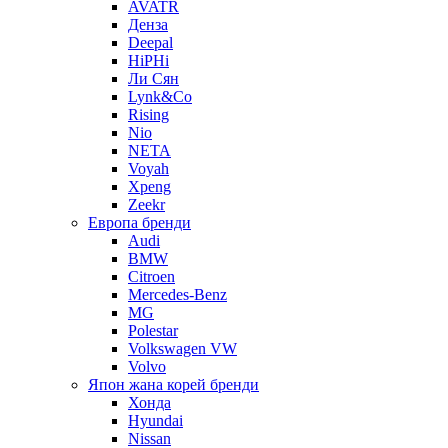
AVATR
Денза
Deepal
HiPHi
Ли Сян
Lynk&Co
Rising
Nio
NETA
Voyah
Xpeng
Zeekr
Европа бренди
Audi
BMW
Citroen
Mercedes-Benz
MG
Polestar
Volkswagen VW
Volvo
Япон жана корей бренди
Хонда
Hyundai
Nissan