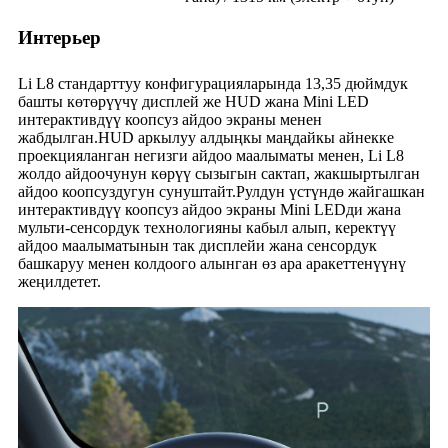
Интерьер
Li L8 стандарттуу конфигурацияларында 13,35 дюймдук
башты көтөрүүчү дисплей же HUD жана Mini LED
интерактивдүү коопсуз айдоо экраны менен
жабдылган.HUD аркылуу алдыңкы маңдайкы айнекке
проекцияланган негизги айдоо маалыматы менен, Li L8
жолдо айдоочунун көрүү сызыгын сактап, жакшыртылган
айдоо коопсуздугун сунуштайт.Рулдун үстүндө жайгашкан
интерактивдүү коопсуз айдоо экраны Mini LEDди жана
мульти-сенсордук технологияны кабыл алып, керектүү
айдоо маалыматынын так дисплейи жана сенсордук
башкаруу менен колдоого алынган өз ара аракеттенүүнү
жеңилдетет.