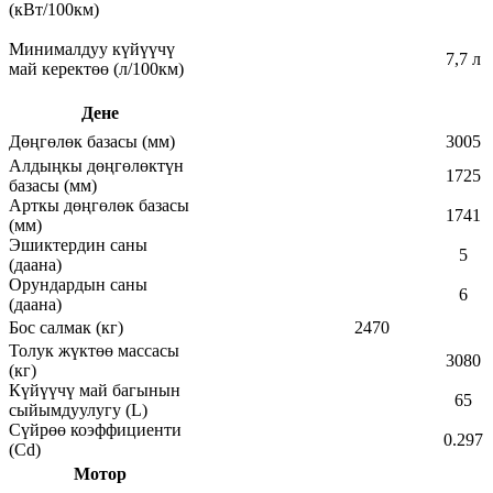
(кВт/100км)
Минималдуу күйүүчү
7,7 л
май керектөө (л/100км)
Дене
Дөңгөлөк базасы (мм)
3005
Алдыңкы дөңгөлөктүн
1725
базасы (мм)
Арткы дөңгөлөк базасы
1741
(мм)
Эшиктердин саны
5
(даана)
Орундардын саны
6
(даана)
Бос салмак (кг)
2470
Толук жүктөө массасы
3080
(кг)
Күйүүчү май багынын
65
сыйымдуулугу (L)
Сүйрөө коэффициенти
0.297
(Cd)
Мотор