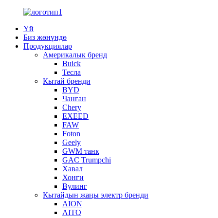
Үй
Биз жөнүндө
Продукциялар
Америкалык бренд
Buick
Тесла
Кытай бренди
BYD
Чанган
Chery
EXEED
FAW
Foton
Geely
GWM танк
GAC Trumpchi
Хавал
Хонги
Вулинг
Кытайдын жаңы электр бренди
AION
AITO