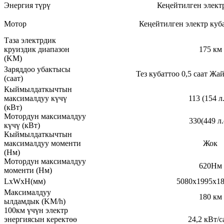
Энергия түрү
Кеңейтилген элект
Мотор
Кеңейтилген электр куб
Таза электрдик
круиздик диапазон
175 км
(KM)
Заряддоо убактысы
Тез кубаттоо 0,5 саат Жай
(саат)
Кыймылдаткычтын
максималдуу күчү
113 (154 л.
(кВт)
Мотордун максималдуу
330(449 л.
күчү (кВт)
Кыймылдаткычтын
максималдуу моменти
Жок
(Нм)
Мотордун максималдуу
620Нм
моменти (Нм)
LxWxH(мм)
5080x1995x1
Максималдуу
180 км
ылдамдык (KM/h)
100км үчүн электр
энергиясын керектөө
24,2 кВт/с