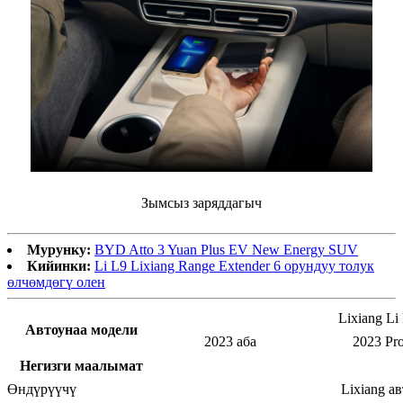
Зымсыз заряддагыч
Мурунку:
BYD Atto 3 Yuan Plus EV New Energy SUV
Кийинки:
Li L9 Lixiang Range Extender 6 орундуу толук
өлчөмдөгү олен
Lixiang Li
Автоунаа модели
2023 аба
2023 Pr
Негизги маалымат
Өндүрүүчү
Lixiang а