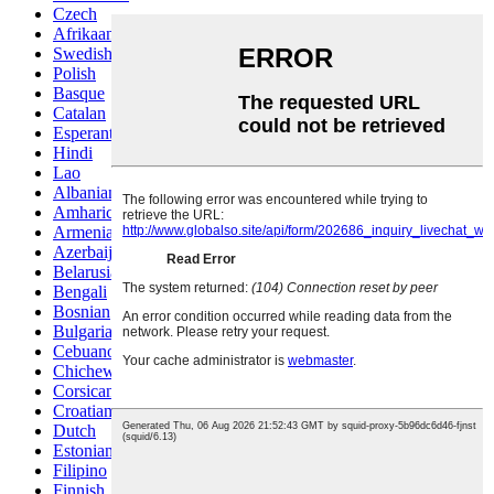
Czech
Afrikaans
Swedish
Polish
Basque
Catalan
Esperanto
Hindi
Lao
Albanian
Amharic
Armenian
Azerbaijani
Belarusian
Bengali
Bosnian
Bulgarian
Cebuano
Chichewa
Corsican
Croatian
Dutch
Estonian
Filipino
Finnish