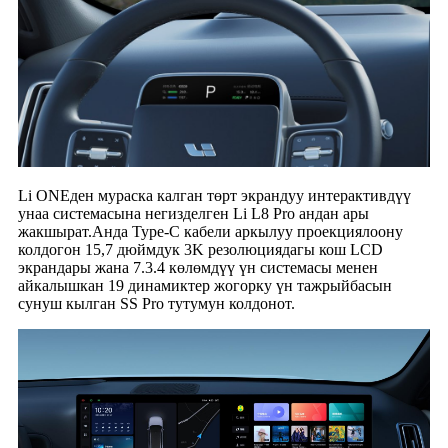
Li ONEден мураска калган төрт экрандуу интерактивдүү
унаа системасына негизделген Li L8 Pro андан ары
жакшырат.Анда Type-C кабели аркылуу проекциялоону
колдогон 15,7 дюймдук 3K резолюциядагы кош LCD
экрандары жана 7.3.4 көлөмдүү үн системасы менен
айкалышкан 19 динамиктер жогорку үн тажрыйбасын
сунуш кылган SS Pro тутумун колдонот.