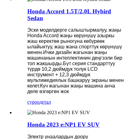
Honda Accord 1.5T/2.0L Hybird
Sedan
Эски моделдерге салыштырмалуу, жаңы
Honda Accord жаңы көрүнүшү азыркы
жаш керектөө рыногуна көбүрөөк
ылайыктуу, жаш жана спорттук көрүнүшү
менен.Ички дизайн жагынан жаңы
машинанын интеллектинин деңгээли бир
топ жакшырды.Бүт серия стандарттуу
түрдө 10,2 дюймдук толук LCD
инструмент + 12,3 дюймдук
мультимедиялык башкаруу экраны менен
келет.Күч жагынан жаңы машина анча
деле өзгөргөн жок
суроо
детал
Honda 2023 e:NP1 EV SUV
Электр унаалардын доору