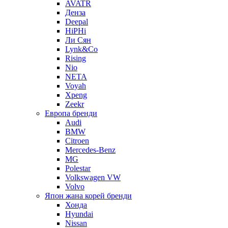
AVATR
Денза
Deepal
HiPHi
Ли Сян
Lynk&Co
Rising
Nio
NETA
Voyah
Xpeng
Zeekr
Европа бренди
Audi
BMW
Citroen
Mercedes-Benz
MG
Polestar
Volkswagen VW
Volvo
Япон жана корей бренди
Хонда
Hyundai
Nissan