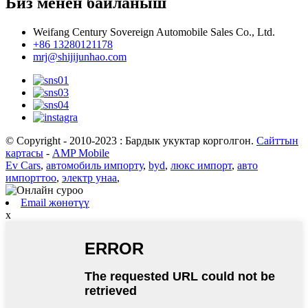
Биз менен байланыш
Weifang Century Sovereign Automobile Sales Co., Ltd.
+86 13280121178
mrj@shijijunhao.com
© Copyright - 2010-2023 : Бардык укуктар корголгон.
Сайттын
картасы
-
AMP Mobile
Ev Cars
,
автомобиль импорту
,
byd
,
люкс импорт
,
авто
импорттоо
,
электр унаа
,
Email жөнөтүү
x