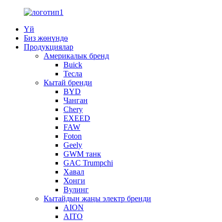
Үй
Биз жөнүндө
Продукциялар
Америкалык бренд
Buick
Тесла
Кытай бренди
BYD
Чанган
Chery
EXEED
FAW
Foton
Geely
GWM танк
GAC Trumpchi
Хавал
Хонги
Вулинг
Кытайдын жаңы электр бренди
AION
AITO