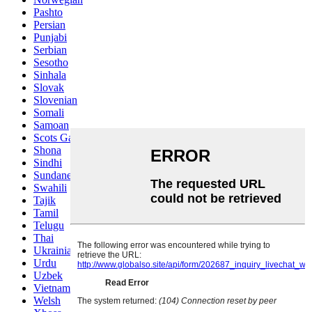
Pashto
Persian
Punjabi
Serbian
Sesotho
Sinhala
Slovak
Slovenian
Somali
Samoan
Scots Gaelic
Shona
Sindhi
Sundanese
Swahili
Tajik
Tamil
Telugu
Thai
Ukrainian
Urdu
Uzbek
Vietnamese
Welsh