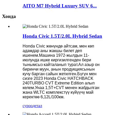
AITO M7 Hybrid Luxury SUV 6...
Хонда
Honda Civic 1.5T/2.0L Hybrid Sedan
Honda Civic жөнүндө айтсам, мен көп
адамдар аны жакшы билет деп
ишенем.Машина 1972-жылдын 11-
июлунда ишке киргизилгенден бери
тынымсыз кайталанып турат.Ал азыр он
биринчи муун, анын продукциясынын
кучу барган сайын жетилген.Бүгүн мен
сизге 2023 Honda Civic HATCHBACK
240TURBO CVT Extreme Edition алып
келем.Унаа 1,5T+CVT менен жабдылган
жана WLTC комплекстүү күйүүчү май
керектөө 6,12L/100км.
суроо
детал