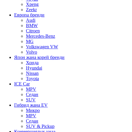
Xpeng
Zeekr
Европа бренди
Audi
BMW
Citroen
Mercedes-Benz
MG
Volkswagen VW
Volvo
Япон жана корей бренди
Хонда
Hyundai
Nissan
Toyota
ICE Car
MPV
Седан
SUV
Гибрид жана EV
Микро
MPV
Седан
SUV & Pickup
Коммерциялык унаа