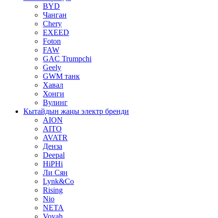
BYD
Чанган
Chery
EXEED
Foton
FAW
GAC Trumpchi
Geely
GWM танк
Хавал
Хонги
Вулинг
Кытайдын жаңы электр бренди
AION
AITO
AVATR
Денза
Deepal
HiPHi
Ли Сян
Lynk&Co
Rising
Nio
NETA
Voyah