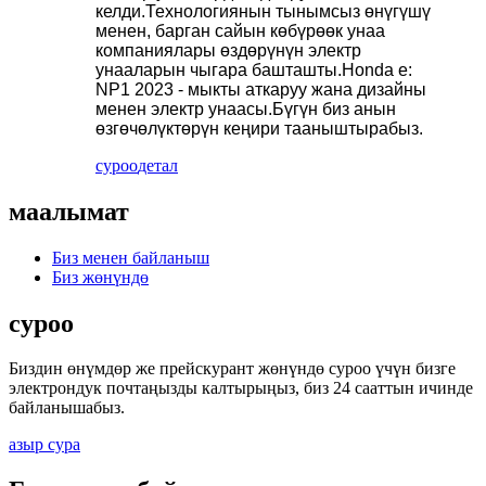
келди.Технологиянын тынымсыз өнүгүшү
менен, барган сайын көбүрөөк унаа
компаниялары өздөрүнүн электр
унааларын чыгара башташты.Honda e:
NP1 2023 - мыкты аткаруу жана дизайны
менен электр унаасы.Бүгүн биз анын
өзгөчөлүктөрүн кеңири тааныштырабыз.
суроо
детал
маалымат
Биз менен байланыш
Биз жөнүндө
суроо
Биздин өнүмдөр же прейскурант жөнүндө суроо үчүн бизге
электрондук почтаңызды калтырыңыз, биз 24 сааттын ичинде
байланышабыз.
азыр сура