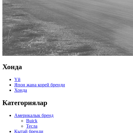
Хонда
Үй
Япон жана корей бренди
Хонда
Категориялар
Америкалык бренд
Buick
Тесла
Кытай бренди