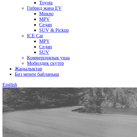
Toyota
Гибрид жана EV
Микро
MPV
Седан
SUV & Pickup
ICE Car
MPV
Седан
SUV
Коммерциялык унаа
Мобилдик скутер
Жаңылыктар
Биз менен байланыш
English