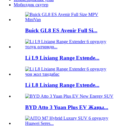
Мобилдик скутер
Buick GL8 ES Avenir Full Si...
Li L9 Lixiang Range Extende...
Li L8 Lixiang Range Extende...
BYD Atto 3 Yuan Plus EV Жаңы...