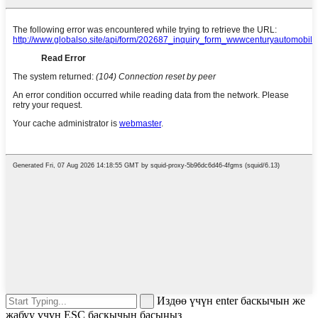
Издөө үчүн enter баскычын же
жабуу үчүн ESC баскычын басыңыз