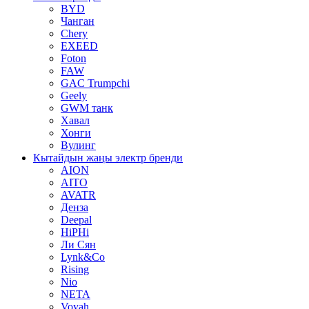
BYD
Чанган
Chery
EXEED
Foton
FAW
GAC Trumpchi
Geely
GWM танк
Хавал
Хонги
Вулинг
Кытайдын жаңы электр бренди
AION
AITO
AVATR
Денза
Deepal
HiPHi
Ли Сян
Lynk&Co
Rising
Nio
NETA
Voyah