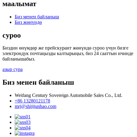
маалымат
Биз менен байланыш
Биз жөнүндө
суроо
Биздин өнүмдөр же прейскурант жөнүндө суроо үчүн бизге
электрондук почтаңызды калтырыңыз, биз 24 сааттын ичинде
байланышабыз.
азыр сура
Биз менен байланыш
Weifang Century Sovereign Automobile Sales Co., Ltd.
+86 13280121178
mrj@shijijunhao.com