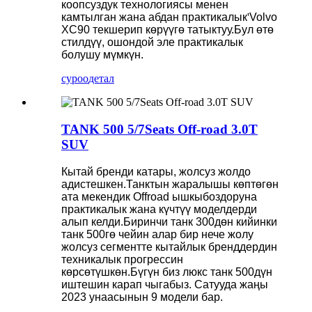
коопсуздук технологиясы менен
камтылган жана абдан практикалык
'
Volvo
XC90 текшерип көрүүгө татыктуу.Бул өтө
стилдүү, ошондой эле практикалык
болушу мүмкүн.
суроо
детал
TANK 500 5/7Seats Off-road 3.0T
SUV
Кытай бренди катары, жолсуз жолдо
адистешкен.Танктын жаралышы көптөгөн
ата мекендик Offroad ышкыбоздоруна
практикалык жана күчтүү моделдерди
алып келди.Биринчи танк 300дөн кийинки
танк 500гө чейин алар бир нече жолу
жолсуз сегментте кытайлык бренддердин
техникалык прогрессин
көрсөтүшкөн.Бүгүн биз люкс танк 500дүн
иштешин карап чыгабыз. Сатууда жаңы
2023 унаасынын 9 модели бар.