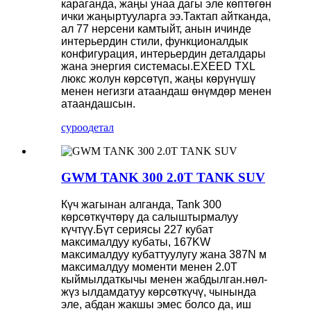
караганда, жаңы унаа дагы эле көптөгөн
ички жаңыртууларга ээ.Тактап айтканда,
ал 77 нерсени камтыйт, анын ичинде
интерьердин стили, функционалдык
конфигурация, интерьердин деталдары
жана энергия системасы.EXEED TXL
люкс жолун көрсөтүп, жаңы көрүнүшү
менен негизги атаандаш өнүмдөр менен
атаандашсын.
суроо
детал
GWM TANK 300 2.0T TANK SUV
Күч жагынан алганда, Tank 300
көрсөткүчтөрү да салыштырмалуу
күчтүү.Бүт сериясы 227 кубат
максималдуу кубаты, 167KW
максималдуу кубаттуулугу жана 387N м
максималдуу моменти менен 2.0T
кыймылдаткычы менен жабдылган.нөл-
жүз ылдамдатуу көрсөткүчү, чынында
эле, абдан жакшы эмес болсо да, иш