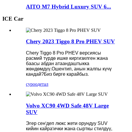
AITO M7 Hybrid Luxury SUV 6...
ICE Car
Chery 2023 Tiggo 8 Pro PHEV SUV
Chery Tiggo 8 Pro PHEV версиясы
расмий түрдө ишке киргизилген жана
баасы абдан атаандаштыкка
жөндөмдүү.Ошентип, анын жалпы күчү
кандай?Биз бирге карайбыз.
суроо
детал
Volvo XC90 4WD Safe 48V Large
SUV
Эгер сен
'
деп люкс жети орундуу SUV
кийин кайра
'
ички жана сырткы стилдүү,