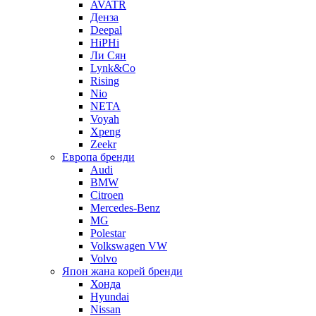
AVATR
Денза
Deepal
HiPHi
Ли Сян
Lynk&Co
Rising
Nio
NETA
Voyah
Xpeng
Zeekr
Европа бренди
Audi
BMW
Citroen
Mercedes-Benz
MG
Polestar
Volkswagen VW
Volvo
Япон жана корей бренди
Хонда
Hyundai
Nissan