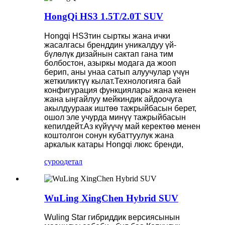
HongQi HS3 1.5T/2.0T SUV
Hongqi HS3тин сырткы жана ички
жасалгасы бренддин уникалдуу үй-
бүлөлүк дизайнын сактап гана тим
болбостон, азыркы модага да жооп
берип, аны унаа сатып алуучулар үчүн
жеткиликтүү кылат.Технологияга бай
конфигурация функциялары жана кенен
жана ыңгайлуу мейкиндик айдоочуга
акылдуураак иштөө тажрыйбасын берет,
ошол эле учурда минүү тажрыйбасын
кепилдейт.Аз күйүүчү май керектөө менен
коштолгон сонун кубаттуулук жана
аркалык катары Hongqi люкс бренди,
суроо
детал
WuLing XingChen Hybrid SUV
Wuling Star гибриддик версиясынын