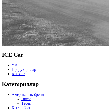
ICE Car
Үй
Продукциялар
ICE Car
Категориялар
Америкалык бренд
Buick
Тесла
Кытай бренди