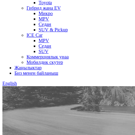
Toyota
Гибрид жана EV
Микро
MPV
Седан
SUV & Pickup
ICE Car
MPV
Седан
SUV
Коммерциялык унаа
Мобилдик скутер
Жаңылыктар
Биз менен байланыш
English