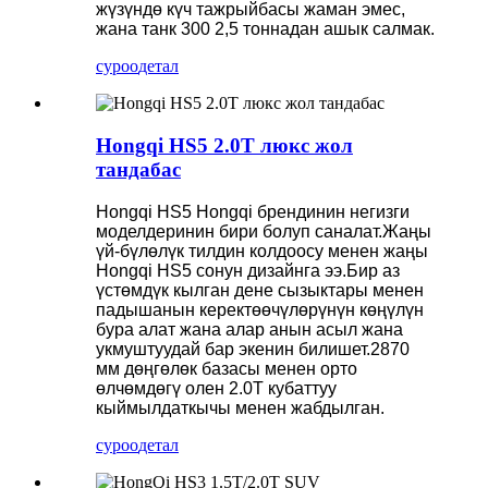
жүзүндө күч тажрыйбасы жаман эмес,
жана танк 300 2,5 тоннадан ашык салмак.
суроо
детал
Hongqi HS5 2.0T люкс жол
тандабас
Hongqi HS5 Hongqi брендинин негизги
моделдеринин бири болуп саналат.Жаңы
үй-бүлөлүк тилдин колдоосу менен жаңы
Hongqi HS5 сонун дизайнга ээ.Бир аз
үстөмдүк кылган дене сызыктары менен
падышанын керектөөчүлөрүнүн көңүлүн
бура алат жана алар анын асыл жана
укмуштуудай бар экенин билишет.2870
мм дөңгөлөк базасы менен орто
өлчөмдөгү олен 2.0T кубаттуу
кыймылдаткычы менен жабдылган.
суроо
детал