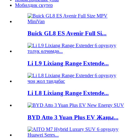
Мобилдик скутер
Buick GL8 ES Avenir Full Si...
Li L9 Lixiang Range Extende...
Li L8 Lixiang Range Extende...
BYD Atto 3 Yuan Plus EV Жаңы...