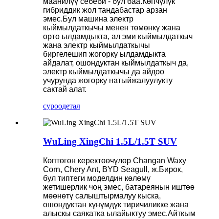
маанилүү себеби - бул баа.Көпчүлүк
гибриддик жол тандабастар арзан
эмес.Бул машина электр
кыймылдаткычы менен төмөнкү жана
орто ылдамдыкта, ал эми кыймылдаткыч
жана электр кыймылдаткычы
биргелешип жогорку ылдамдыкта
айдалат, ошондуктан кыймылдаткыч да,
электр кыймылдаткычы да айдоо
учурунда жогорку натыйжалуулукту
сактай алат.
суроо
детал
WuLing XingChi 1.5L/1.5T SUV
Көптөгөн керектөөчүлөр Changan Waxy
Corn, Chery Ant, BYD Seagull, ж.Бирок,
бул типтеги моделдин көлөмү
жетишерлик чоң эмес, батареянын иштөө
мөөнөтү салыштырмалуу кыска,
ошондуктан күнүмдүк тиричиликке жана
алыскы саякатка ылайыктуу эмес.Айткым