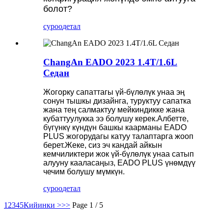
болот?
суроо
детал
ChangAn EADO 2023 1.4T/1.6L
Седан
Жогорку сапаттагы үй-бүлөлүк унаа эң
сонун тышкы дизайнга, туруктуу сапатка
жана тең салмактуу мейкиндикке жана
кубаттуулукка ээ болушу керек.Албетте,
бүгүнкү күндүн башкы каарманы EADO
PLUS жогорудагы катуу талаптарга жооп
берет.Жеке, сиз эч кандай айкын
кемчиликтери жок үй-бүлөлүк унаа сатып
алууну кааласаңыз, EADO PLUS үнөмдүү
чечим болушу мүмкүн.
суроо
детал
1
2
3
4
5
Кийинки >
>>
Page 1 / 5