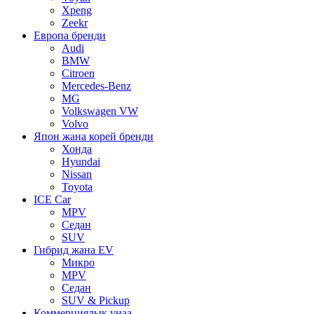
Xpeng
Zeekr
Европа бренди
Audi
BMW
Citroen
Mercedes-Benz
MG
Volkswagen VW
Volvo
Япон жана корей бренди
Хонда
Hyundai
Nissan
Toyota
ICE Car
MPV
Седан
SUV
Гибрид жана EV
Микро
MPV
Седан
SUV & Pickup
Коммерциялык унаа