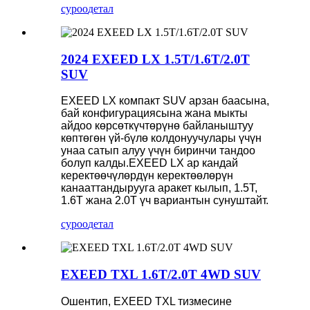
суроо
детал
2024 EXEED LX 1.5T/1.6T/2.0T
SUV
EXEED LX компакт SUV арзан баасына,
бай конфигурациясына жана мыкты
айдоо көрсөткүчтөрүнө байланыштуу
көптөгөн үй-бүлө колдонуучулары үчүн
унаа сатып алуу үчүн биринчи тандоо
болуп калды.EXEED LX ар кандай
керектөөчүлөрдүн керектөөлөрүн
канааттандырууга аракет кылып, 1.5T,
1.6T жана 2.0T үч вариантын сунуштайт.
суроо
детал
EXEED TXL 1.6T/2.0T 4WD SUV
Ошентип, EXEED TXL тизмесине