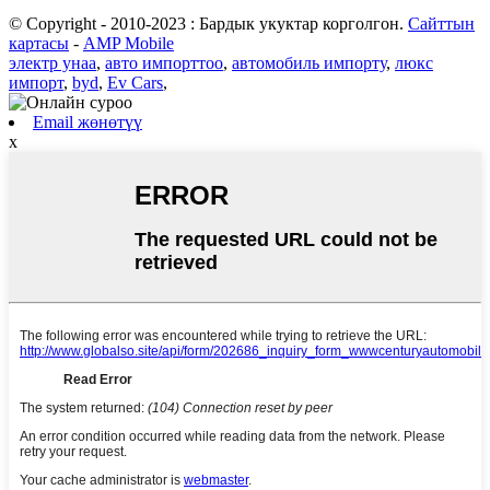
© Copyright - 2010-2023 : Бардык укуктар корголгон.
Сайттын
картасы
-
AMP Mobile
электр унаа
,
авто импорттоо
,
автомобиль импорту
,
люкс
импорт
,
byd
,
Ev Cars
,
Email жөнөтүү
x