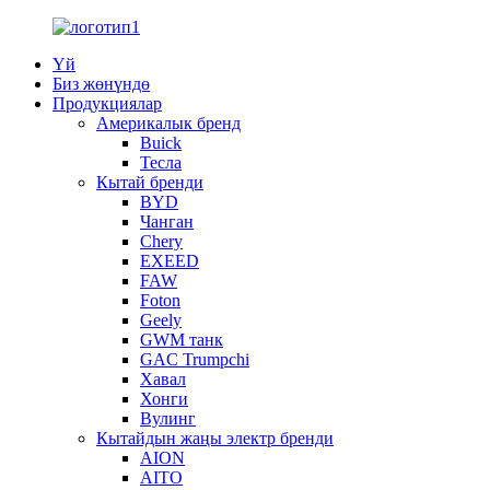
Үй
Биз жөнүндө
Продукциялар
Америкалык бренд
Buick
Тесла
Кытай бренди
BYD
Чанган
Chery
EXEED
FAW
Foton
Geely
GWM танк
GAC Trumpchi
Хавал
Хонги
Вулинг
Кытайдын жаңы электр бренди
AION
AITO