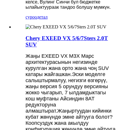
келсе, Вулинг Синчи бул бюджетке
ылайыктуураак тандоо болушу мүмкүн.
суроо
детал
Chery EXEED VX 5/6/7Sters 2.0T
SUV
Жаңы EXEED VX M3X Марс
архитектурасынын негизинде
курулган жана орто жана чоң SUV
катары жайгашкан.Эски моделге
салыштырмалуу, негизги өзгөрүү,
жаңы версия 5 орундуу версияны
жокко чыгарып, 7 ылдамдыктагы
кош муфтаны Айсиндин 8AT
редукторуна
алмаштырат.Жаңыртуудан кийинки
кубат жөнүндө эмне айтууга болот?
Коопсуздук жана акылдуу
конфигурация жөнүндө эмне айтууга