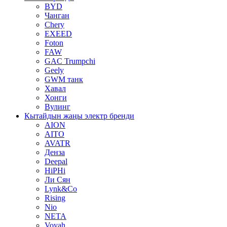
BYD
Чанган
Chery
EXEED
Foton
FAW
GAC Trumpchi
Geely
GWM танк
Хавал
Хонги
Вулинг
Кытайдын жаңы электр бренди
AION
AITO
AVATR
Денза
Deepal
HiPHi
Ли Сян
Lynk&Co
Rising
Nio
NETA
Voyah