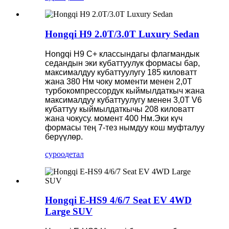
Hongqi H9 2.0T/3.0T Luxury Sedan
Hongqi H9 C+ классындагы флагмандык
седандын эки кубаттуулук формасы бар,
максималдуу кубаттуулугу 185 киловатт
жана 380 Нм чоку моменти менен 2,0Т
турбокомпрессордук кыймылдаткыч жана
максималдуу кубаттуулугу менен 3,0T V6
кубаттуу кыймылдаткычы 208 киловатт
жана чокусу. момент 400 Нм.Эки күч
формасы тең 7-тез нымдуу кош муфталуу
берүүлөр.
суроо
детал
Hongqi E-HS9 4/6/7 Seat EV 4WD
Large SUV