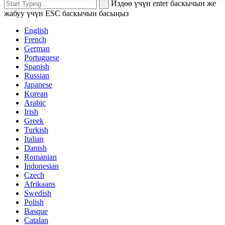
Издөө үчүн enter баскычын же
жабуу үчүн ESC баскычын басыңыз
English
French
German
Portuguese
Spanish
Russian
Japanese
Korean
Arabic
Irish
Greek
Turkish
Italian
Danish
Romanian
Indonesian
Czech
Afrikaans
Swedish
Polish
Basque
Catalan