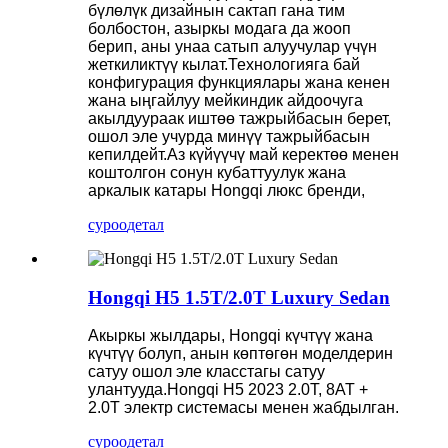
бүлөлүк дизайнын сактап гана тим
болбостон, азыркы модага да жооп
берип, аны унаа сатып алуучулар үчүн
жеткиликтүү кылат.Технологияга бай
конфигурация функциялары жана кенен
жана ыңгайлуу мейкиндик айдоочуга
акылдуураак иштөө тажрыйбасын берет,
ошол эле учурда минүү тажрыйбасын
кепилдейт.Аз күйүүчү май керектөө менен
коштолгон сонун кубаттуулук жана
аркалык катары Hongqi люкс бренди,
суроо
детал
Hongqi H5 1.5T/2.0T Luxury Sedan
Акыркы жылдары, Hongqi күчтүү жана
күчтүү болуп, анын көптөгөн моделдерин
сатуу ошол эле класстагы сатуу
улантууда.Hongqi H5 2023 2.0T, 8AT +
2.0T электр системасы менен жабдылган.
суроо
детал