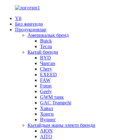
Үй
Биз жөнүндө
Продукциялар
Америкалык бренд
Buick
Тесла
Кытай бренди
BYD
Чанган
Chery
EXEED
FAW
Foton
Geely
GWM танк
GAC Trumpchi
Хавал
Хонги
Вулинг
Кытайдын жаңы электр бренди
AION
AITO