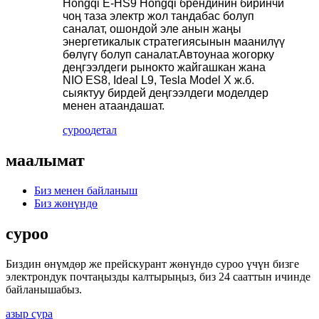
Hongqi E-HS9 Hongqi брендинин биринчи
чоң таза электр жол тандабас болуп
саналат, ошондой эле анын жаңы
энергетикалык стратегиясынын маанилүү
бөлүгү болуп саналат.Автоунаа жогорку
деңгээлдеги рынокто жайгашкан жана
NIO ES8, Ideal L9, Tesla Model X ж.б.
сыяктуу бирдей деңгээлдеги моделдер
менен атаандашат.
суроо
детал
маалымат
Биз менен байланыш
Биз жөнүндө
суроо
Биздин өнүмдөр же прейскурант жөнүндө суроо үчүн бизге
электрондук почтаңызды калтырыңыз, биз 24 сааттын ичинде
байланышабыз.
азыр сура