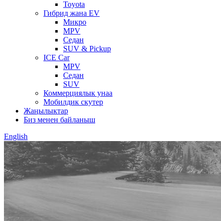
Toyota
Гибрид жана EV
Микро
MPV
Седан
SUV & Pickup
ICE Car
MPV
Седан
SUV
Коммерциялык унаа
Мобилдик скутер
Жаңылыктар
Биз менен байланыш
English