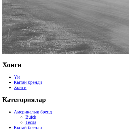
Хонги
Үй
Кытай бренди
Хонги
Категориялар
Америкалык бренд
Buick
Тесла
Кытай бренди