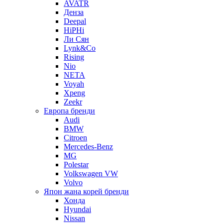
AVATR
Денза
Deepal
HiPHi
Ли Сян
Lynk&Co
Rising
Nio
NETA
Voyah
Xpeng
Zeekr
Европа бренди
Audi
BMW
Citroen
Mercedes-Benz
MG
Polestar
Volkswagen VW
Volvo
Япон жана корей бренди
Хонда
Hyundai
Nissan