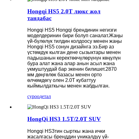
Hongqi HS5 2.0T люкс жол
тандабас
Hongqi HS5 Hongqi брендинин негизги
моделдеринин бири болуп саналат.Жаңы
үй-бүлөлүк тилдин колдоосу менен жаңы
Hongqi HS5 сонун дизайнга ээ.Бир аз
үстөмдүк кылган дене сызыктары менен
падышанын керектөөчүлөрүнүн көңүлүн
бура алат жана алар анын асыл жана
укмуштуудай бар экенин билишет.2870
мм дөңгөлөк базасы менен орто
өлчөмдөгү олен 2.0T кубаттуу
кыймылдаткычы менен жабдылган.
суроо
детал
HongQi HS3 1.5T/2.0T SUV
Hongqi HS3тин сырткы жана ички
жасалгасы бренддин уникалдуу үй-