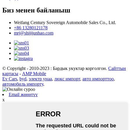
Биз менен байланыш
Weifang Century Sovereign Automobile Sales Co., Ltd.
+86 13280121178
mrj@shijijunhao.com
© Copyright - 2010-2023 : Бардык укуктар корголгон.
Сайттын
картасы
-
AMP Mobile
Ev Cars
,
byd
,
электр унаа
,
люкс импорт
,
авто импорттоо
,
автомобиль импорту
,
Email жөнөтүү
x