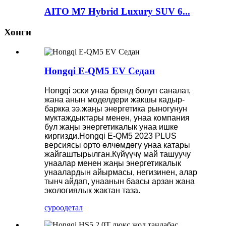
AITO M7 Hybrid Luxury SUV 6...
Хонги
Hongqi E-QM5 EV Седан
Hongqi эски унаа бренд болуп саналат,
жана анын моделдери жакшы кадыр-
баркка ээ.жаңы энергетика рыногунун
муктаждыктары менен, унаа компания
бул жаңы энергетикалык унаа ишке
киргизди.Hongqi E-QM5 2023 PLUS
версиясы орто өлчөмдөгү унаа катары
жайгаштырылган.Күйүүчү май ташуучу
унаалар менен жаңы энергетикалык
унаалардын айырмасы, негизинен, алар
тынч айдап, унаанын баасы арзан жана
экологиялык жактан таза.
суроо
детал