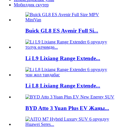
Мобилдик скутер
Buick GL8 ES Avenir Full Si...
Li L9 Lixiang Range Extende...
Li L8 Lixiang Range Extende...
BYD Atto 3 Yuan Plus EV Жаңы...