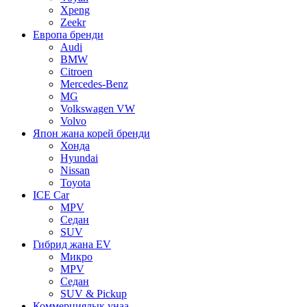
Xpeng
Zeekr
Европа бренди
Audi
BMW
Citroen
Mercedes-Benz
MG
Volkswagen VW
Volvo
Япон жана корей бренди
Хонда
Hyundai
Nissan
Toyota
ICE Car
MPV
Седан
SUV
Гибрид жана EV
Микро
MPV
Седан
SUV & Pickup
Коммерциялык унаа