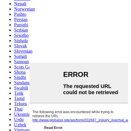
Nepali
Norwegian
Pashto
Persian
Punjabi
Serbian
Sesotho
Sinhala
Slovak
Slovenian
Somali
Samoan
Scots Gaelic
Shona
Sindhi
Sundanese
Swahili
Tajik
Tamil
Telugu
Thai
Ukrainian
Urdu
Uzbek
Vietnamese