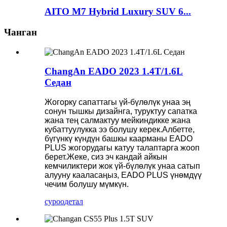
AITO M7 Hybrid Luxury SUV 6...
Чанган
ChangAn EADO 2023 1.4T/1.6L
Седан
Жогорку сапаттагы үй-бүлөлүк унаа эң
сонун тышкы дизайнга, туруктуу сапатка
жана тең салмактуу мейкиндикке жана
кубаттуулукка ээ болушу керек.Албетте,
бүгүнкү күндүн башкы каарманы EADO
PLUS жогорудагы катуу талаптарга жооп
берет.Жеке, сиз эч кандай айкын
кемчиликтери жок үй-бүлөлүк унаа сатып
алууну кааласаңыз, EADO PLUS үнөмдүү
чечим болушу мүмкүн.
суроо
детал