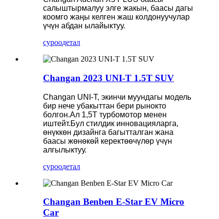
салыштырмалуу элге жакын, баасы дагы
коомго жаңы келген жаш колдонуучулар
үчүн абдан ылайыктуу.
суроо
детал
Changan 2023 UNI-T 1.5T SUV
Changan UNI-T, экинчи муундагы модель
бир нече убакыттан бери рынокто
болгон.Ал 1,5Т турбомотор менен
иштейт.Бул стилдик инновацияларга,
өнүккөн дизайнга багытталган жана
баасы жөнөкөй керектөөчүлөр үчүн
алгылыктуу.
суроо
детал
Changan Benben E-Star EV Micro
Car