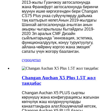
2013-жылы Гуанчжоу автосалонунда
жана Франкфурт автосалонунда биринчи
муунун ишке киргизгенден бери Changan
CS75 Plus унаа сүйүүчүлөрдү дайыма
таң калтырып келет.Анын 2019-жылдагы
Шанхай автосалонунда ачылган анын
акыркы чыгарылышы Кытайдагы 2019-
2020 Эл аралык CMF Дизайн
сыйлыктарында "инновация, эстетика,
функционалдуулук, конуу туруктуулугу,
айлана-чөйрөнү коргоо жана эмоция"
сапаты үчүн жогору бааланган.
суроо
детал
Changan Auchan X5 Plus 1.5T жол
тандабас
Changan Auchan X5 PLUS сырткы
көрүнүшү жана конфигурациясы жагынан
көпчүлүк жаш колдонуучуларды
канааттандыра алат.Кошумчалай кетсек,
Changan Auchan X5 PLUS баасы