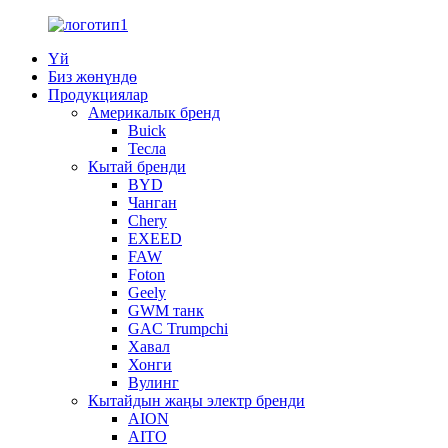
Үй
Биз жөнүндө
Продукциялар
Америкалык бренд
Buick
Тесла
Кытай бренди
BYD
Чанган
Chery
EXEED
FAW
Foton
Geely
GWM танк
GAC Trumpchi
Хавал
Хонги
Вулинг
Кытайдын жаңы электр бренди
AION
AITO