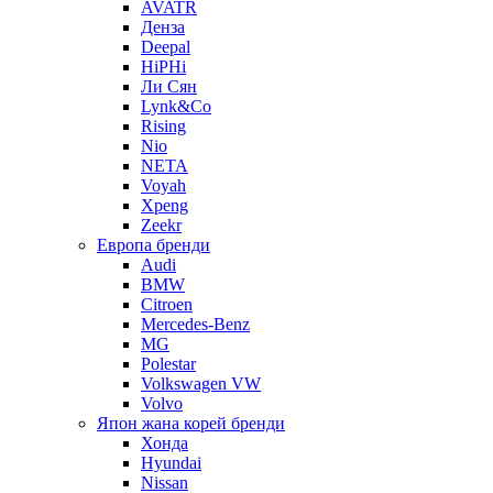
AVATR
Денза
Deepal
HiPHi
Ли Сян
Lynk&Co
Rising
Nio
NETA
Voyah
Xpeng
Zeekr
Европа бренди
Audi
BMW
Citroen
Mercedes-Benz
MG
Polestar
Volkswagen VW
Volvo
Япон жана корей бренди
Хонда
Hyundai
Nissan