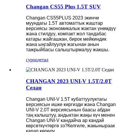
Changan CS55 Plus 1.5T SUV
Changan CS55PLUS 2023 экинчи
муундагы 1.5T автоматтык жаштар
версиясы экономикалык жактан үнөмдүү
жана стилдүү, компакт жол тандабас
катары жайгашкан, бирок мейкиндик
жана ыңгайлуулук жагынан анын
тажрыйбасы салыштырмалуу жакшы.
суроо
детал
CHANGAN 2023 UNI-V 1.5T/2.0T
Седан
Changan UNI-V 1.5T кубаттуулуктагы
версиясын ишке киргизди жана Changan
UNI-V 2.0T версиясынын баасы абдан
таң калыштуу, андыктан жаңы күч менен
Changan UNI-V кандайча ар кандай
көрсөткүчтөргө ээ?Келгиле, жакыныраак
карап көрөлү.