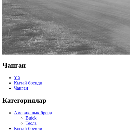
Чанган
Үй
Кытай бренди
Чанган
Категориялар
Америкалык бренд
Buick
Тесла
Кытай бренди