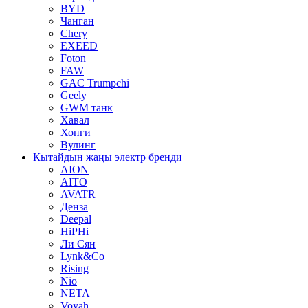
BYD
Чанган
Chery
EXEED
Foton
FAW
GAC Trumpchi
Geely
GWM танк
Хавал
Хонги
Вулинг
Кытайдын жаңы электр бренди
AION
AITO
AVATR
Денза
Deepal
HiPHi
Ли Сян
Lynk&Co
Rising
Nio
NETA
Voyah