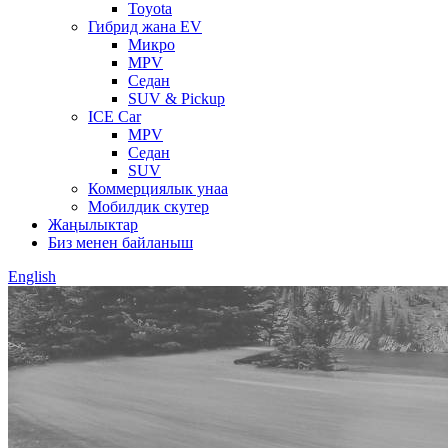
Toyota
Гибрид жана EV
Микро
MPV
Седан
SUV & Pickup
ICE Car
MPV
Седан
SUV
Коммерциялык унаа
Мобилдик скутер
Жаңылыктар
Биз менен байланыш
English