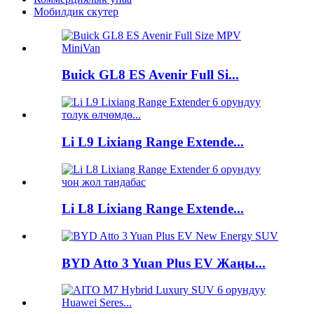
Мобилдик скутер
Buick GL8 ES Avenir Full Si...
Li L9 Lixiang Range Extende...
Li L8 Lixiang Range Extende...
BYD Atto 3 Yuan Plus EV Жаңы...