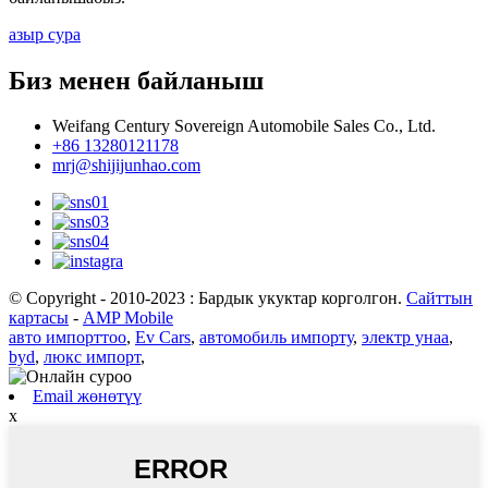
азыр сура
Биз менен байланыш
Weifang Century Sovereign Automobile Sales Co., Ltd.
+86 13280121178
mrj@shijijunhao.com
© Copyright - 2010-2023 : Бардык укуктар корголгон.
Сайттын
картасы
-
AMP Mobile
авто импорттоо
,
Ev Cars
,
автомобиль импорту
,
электр унаа
,
byd
,
люкс импорт
,
Email жөнөтүү
x