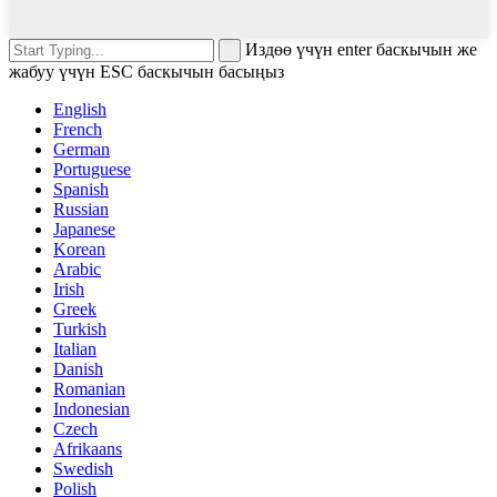
Издөө үчүн enter баскычын же
жабуу үчүн ESC баскычын басыңыз
English
French
German
Portuguese
Spanish
Russian
Japanese
Korean
Arabic
Irish
Greek
Turkish
Italian
Danish
Romanian
Indonesian
Czech
Afrikaans
Swedish
Polish