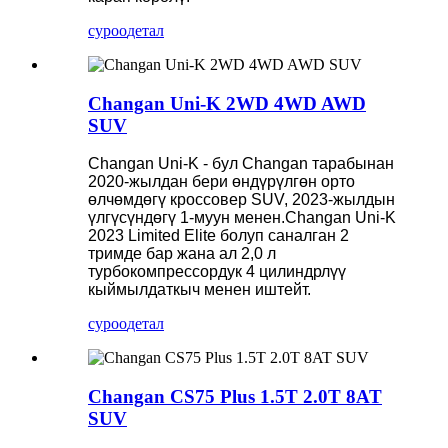
суроо
детал
Changan Uni-K 2WD 4WD AWD
SUV
Changan Uni-K - бул Changan тарабынан
2020-жылдан бери өндүрүлгөн орто
өлчөмдөгү кроссовер SUV, 2023-жылдын
үлгүсүндөгү 1-муун менен.Changan Uni-K
2023 Limited Elite болуп саналган 2
тримде бар жана ал 2,0 л
турбокомпрессордук 4 цилиндрлүү
кыймылдаткыч менен иштейт.
суроо
детал
Changan CS75 Plus 1.5T 2.0T 8AT
SUV