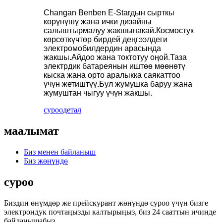
Changan Benben E-Starдын сырткы
көрүнүшү жана ички дизайны
салыштырмалуу жакшынакай.Космостук
көрсөткүчтөр бирдей деңгээлдеги
электромобилдердин арасында
жакшы.Айдоо жана токтотуу оңой.Таза
электрдик батареянын иштөө мөөнөтү
кыска жана орто аралыкка саякаттоо
үчүн жетиштүү.Бул жумушка баруу жана
жумуштан чыгуу үчүн жакшы.
суроо
детал
маалымат
Биз менен байланыш
Биз жөнүндө
суроо
Биздин өнүмдөр же прейскурант жөнүндө суроо үчүн бизге
электрондук почтаңызды калтырыңыз, биз 24 сааттын ичинде
байланышабыз.