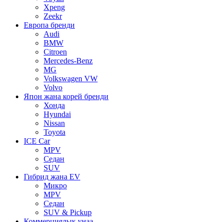
Xpeng
Zeekr
Европа бренди
Audi
BMW
Citroen
Mercedes-Benz
MG
Volkswagen VW
Volvo
Япон жана корей бренди
Хонда
Hyundai
Nissan
Toyota
ICE Car
MPV
Седан
SUV
Гибрид жана EV
Микро
MPV
Седан
SUV & Pickup
Коммерциялык унаа