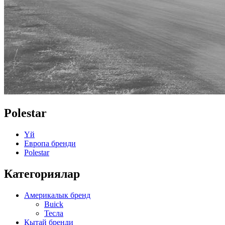
Polestar
Үй
Европа бренди
Polestar
Категориялар
Америкалык бренд
Buick
Тесла
Кытай бренди