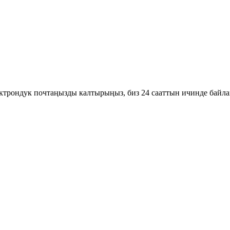
ектрондук почтаңызды калтырыңыз, биз 24 сааттын ичинде байл