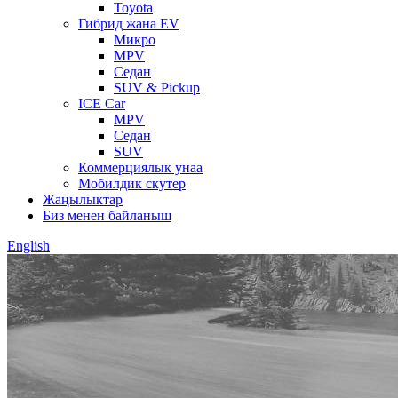
Toyota
Гибрид жана EV
Микро
MPV
Седан
SUV & Pickup
ICE Car
MPV
Седан
SUV
Коммерциялык унаа
Мобилдик скутер
Жаңылыктар
Биз менен байланыш
English