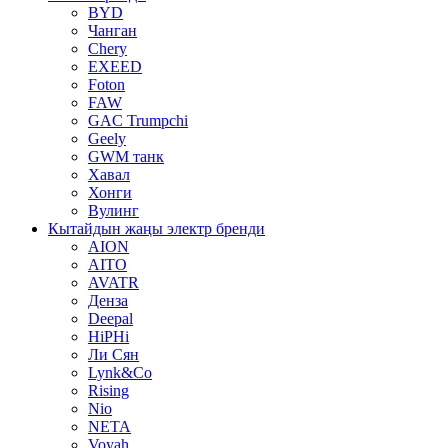
BYD
Чанган
Chery
EXEED
Foton
FAW
GAC Trumpchi
Geely
GWM танк
Хавал
Хонги
Вулинг
Кытайдын жаңы электр бренди
AION
AITO
AVATR
Денза
Deepal
HiPHi
Ли Сян
Lynk&Co
Rising
Nio
NETA
Voyah