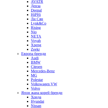
AVATR
Денза
Deepal
HiPHi
Ли Сян
Lynk&Co
Rising
Nio
NETA
Voyah
Xpeng
Zeekr
Европа бренди
Audi
BMW
Citroen
Mercedes-Benz
MG
Polestar
Volkswagen VW
Volvo
Япон жана корей бренди
Хонда
Hyundai
Nissan