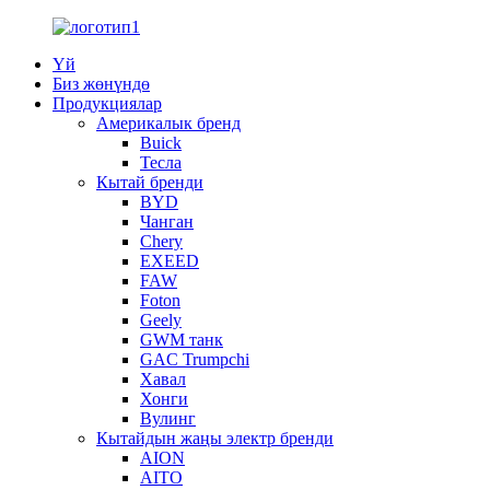
Үй
Биз жөнүндө
Продукциялар
Америкалык бренд
Buick
Тесла
Кытай бренди
BYD
Чанган
Chery
EXEED
FAW
Foton
Geely
GWM танк
GAC Trumpchi
Хавал
Хонги
Вулинг
Кытайдын жаңы электр бренди
AION
AITO