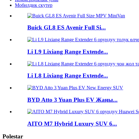
Мобилдик скутер
Buick GL8 ES Avenir Full Si...
Li L9 Lixiang Range Extende...
Li L8 Lixiang Range Extende...
BYD Atto 3 Yuan Plus EV Жаңы...
AITO M7 Hybrid Luxury SUV 6...
Polestar