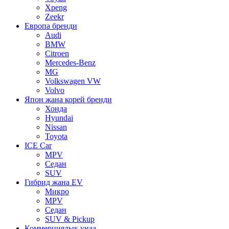
Xpeng
Zeekr
Европа бренди
Audi
BMW
Citroen
Mercedes-Benz
MG
Volkswagen VW
Volvo
Япон жана корей бренди
Хонда
Hyundai
Nissan
Toyota
ICE Car
MPV
Седан
SUV
Гибрид жана EV
Микро
MPV
Седан
SUV & Pickup
Коммерциялык унаа