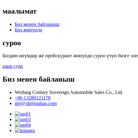
маалымат
Биз менен байланыш
Биз жөнүндө
суроо
Биздин өнүмдөр же прейскурант жөнүндө суроо үчүн бизге эл
азыр сура
Биз менен байланыш
Weifang Century Sovereign Automobile Sales Co., Ltd.
+86 13280121178
mrj@shijijunhao.com