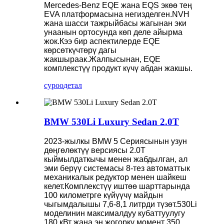
Mercedes-Benz EQE жана EQS экөө тең
EVA платформасына негизделген.NVH
жана шасси тажрыйбасы жагынан эки
унаанын ортосунда көп деле айырма
жок.Кээ бир аспектилерде EQE
көрсөткүчтөрү дагы
жакшыраак.Жалпысынан, EQE
комплекстүү продукт күчү абдан жакшы.
суроо
детал
BMW 530Li Luxury Sedan 2.0T
2023-жылкы BMW 5 Сериясынын узун
дөңгөлөктүү версиясы 2.0T
кыймылдаткычы менен жабдылган, ал
эми берүү системасы 8-тез автоматтык
механикалык редуктор менен шайкеш
келет.Комплекстүү иштөө шарттарында
100 километрге күйүүчү майдын
чыгымдалышы 7,6-8,1 литрди түзөт.530Li
моделинин максималдуу кубаттуулугу
180 кВт жана эң жогорку момент 350