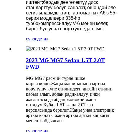
иштейт;бардык дөңгөлөктүү диск
стандарттуу болуп саналат, ошондой эле
сегиз ылдамдыктагы автоматтык.A6's 55-
серия моделдери 335-hp
турбокомпрессиялуу V-6 менен келет,
бирок бул унаа спорттук седан эмес.
суроо
детал
2023 MG MG7 Sedan 1.5T 2.0T
FWD
MG MG7 расмий түрдө ишке
киргизилди.Жаңы машинанын сырткы
көрүнүшү купе стилиндеги дизайн стилин
кабыл алып, абдан радикалдуу, ички
жасалгасы да абдан жөнөкөй жана
стилдүү.Кубат 1.5T жана 2.0T эки
версиясында берилет.Жаңы унаа электрдик
арткы канаты жана арткы арткы капкагы
менен жабдылган.
суроо
детал