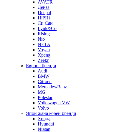
AVATR
Денза
Deepal
HiPHi
Ли Сян
Lynk&Co
Rising
Nio
NETA
Voyah
Xpeng
Zeekr
Европа бренди
Audi
BMW
Citroen
Mercedes-Benz
MG
Polestar
Volkswagen VW
Volvo
Япон жана корей бренди
Хонда
Hyundai
Nissan