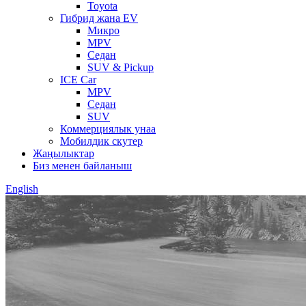
Toyota
Гибрид жана EV
Микро
MPV
Седан
SUV & Pickup
ICE Car
MPV
Седан
SUV
Коммерциялык унаа
Мобилдик скутер
Жаңылыктар
Биз менен байланыш
English