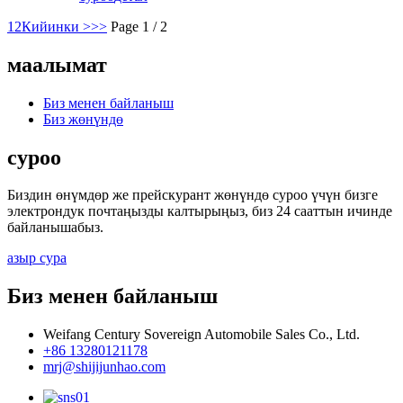
1
2
Кийинки >
>>
Page 1 / 2
маалымат
Биз менен байланыш
Биз жөнүндө
суроо
Биздин өнүмдөр же прейскурант жөнүндө суроо үчүн бизге
электрондук почтаңызды калтырыңыз, биз 24 сааттын ичинде
байланышабыз.
азыр сура
Биз менен байланыш
Weifang Century Sovereign Automobile Sales Co., Ltd.
+86 13280121178
mrj@shijijunhao.com