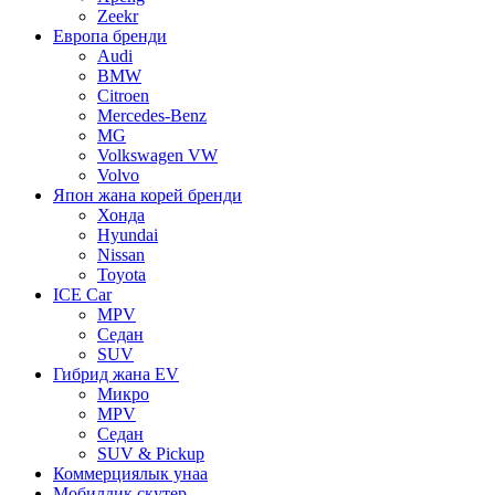
Zeekr
Европа бренди
Audi
BMW
Citroen
Mercedes-Benz
MG
Volkswagen VW
Volvo
Япон жана корей бренди
Хонда
Hyundai
Nissan
Toyota
ICE Car
MPV
Седан
SUV
Гибрид жана EV
Микро
MPV
Седан
SUV & Pickup
Коммерциялык унаа
Мобилдик скутер