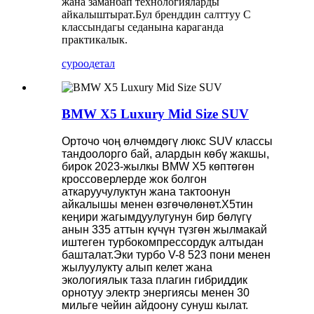
жана заманбап технологияларды
айкалыштырат.Бул бренддин салттуу C
классындагы седанына караганда
практикалык.
суроо
детал
BMW X5 Luxury Mid Size SUV
Орточо чоң өлчөмдөгү люкс SUV классы
тандоолорго бай, алардын көбү жакшы,
бирок 2023-жылкы BMW X5 көптөгөн
кроссоверлерде жок болгон
аткаруучулуктун жана тактоонун
айкалышы менен өзгөчөлөнөт.X5тин
кеңири жагымдуулугунун бир бөлүгү
анын 335 аттын күчүн түзгөн жылмакай
иштеген турбокомпрессордук алтыдан
башталат.Эки турбо V-8 523 пони менен
жылуулукту алып келет жана
экологиялык таза плагин гибриддик
орнотуу электр энергиясы менен 30
мильге чейин айдоону сунуш кылат.