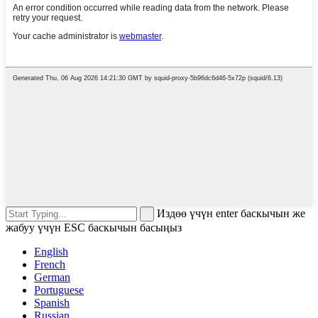
Издөө үчүн enter баскычын же
жабуу үчүн ESC баскычын басыңыз
English
French
German
Portuguese
Spanish
Russian