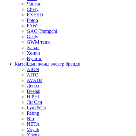
Чанган
Chery
EXEED
Foton
FAW
GAC Trumpchi
Geely
GWM танк
Хавал
Хонги
Вулинг
Кытайдын жаңы электр бренди
AION
AITO
AVATR
Денза
Deepal
HiPHi
Ли Сян
Lynk&Co
Rising
Nio
NETA
Voyah
Xpeng