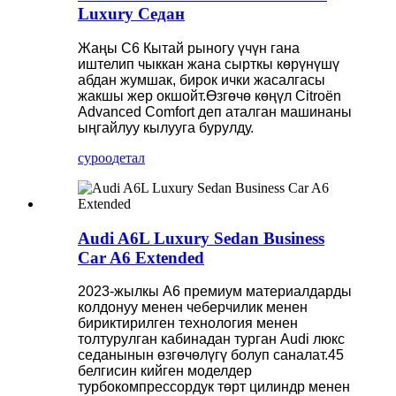
Luxury Седан
Жаңы C6 Кытай рыногу үчүн гана
иштелип чыккан жана сырткы көрүнүшү
абдан жумшак, бирок ички жасалгасы
жакшы жер окшойт.Өзгөчө көңүл Citroën
Advanced Comfort деп аталган машинаны
ыңгайлуу кылууга бурулду.
суроо
детал
Audi A6L Luxury Sedan Business
Car A6 Extended
2023-жылкы A6 премиум материалдарды
колдонуу менен чеберчилик менен
бириктирилген технология менен
толтурулган кабинадан турган Audi люкс
седанынын өзгөчөлүгү болуп саналат.45
белгисин кийген моделдер
турбокомпрессордук төрт цилиндр менен