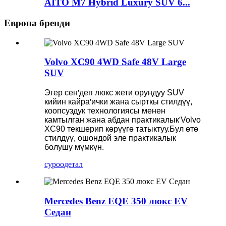
AITO M7 Hybrid Luxury SUV 6...
Европа бренди
Volvo XC90 4WD Safe 48V Large
SUV
Эгер сен
'
деп люкс жети орундуу SUV
кийин кайра
'
ички жана сырткы стилдүү,
коопсуздук технологиясы менен
камтылган жана абдан практикалык
'
Volvo
XC90 текшерип көрүүгө татыктуу.Бул өтө
стилдүү, ошондой эле практикалык
болушу мүмкүн.
суроо
детал
Mercedes Benz EQE 350 люкс EV
Седан