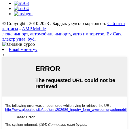
© Copyright - 2010-2023 : Бардык укуктар корголгон.
Сайттын
картасы
-
AMP Mobile
люкс импорт
,
автомобиль импорту
,
авто импорттоо
,
Ev Cars
,
электр унаа
,
byd
,
Email жөнөтүү
x