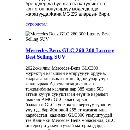
бренддер да бул жаатта катуу иштеп,
көптөгөн популярдуу моделдерди
жаратууда.Жана MG ZS алардын бири.
суроо
детал
Mercedes Benz GLC 260 300 Luxury
Best Selling SUV
2022-жылкы Mercedes-Benz GLC300
жүрөктүн кагышын көтөрүүнүн ордуна,
жыргаганды жактырган айдоочулар үчүн
жакшыраак.Адренализацияланган
тажрыйбаны каалагандар 385 жана 503
аттын күчүн сунуштаган өзүнчө каралып
чыккан AMG GLC класстарын
баалашат.GLC купе экстраверттүү түрлөрү
үчүн да бар.Жөнөкөй 255 ат жасаганына
карабастан, кадимки GLC300 укмуштуудай
тез.Кадимки Mercedes-Benz модасында, GLC
интерьери укмуштуудай материалдарды