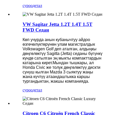
суроо
детал
VW Sagitar Jetta 1.2T 1.4T 1.5T
FWD Седан
Көп учурда анын кубанычтуу айдоо
өзгөчөлүктөрүнөн улам магистралдык
Volkswagen Golf деп аталган, алдыңкы
дөңгөлөктүү Sagitta (Jetta) седаны бүгүнкү
күндө сатылган эң мыкты компакттардын
катарына кирет.Мындан тышкары, ал
Honda Civic же толук дөңгөлөктүү дискти
сунуш кылган Mazda 3 сыяктуу жаңы
жана күчтүү атаандаштыкка каршы
тургандыктан, жакшы компанияда.
суроо
детал
Citroen C6 Citroën French Classic