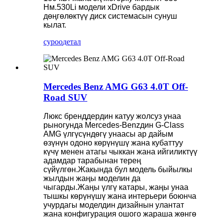
Нм.530Li модели xDrive бардык
дөңгөлөктүү диск системасын сунуш
кылат.
суроо
детал
Mercedes Benz AMG G63 4.0T Off-
Road SUV
Люкс бренддердин катуу жолсуз унаа
рыногунда Mercedes-Benzдин G-Class
AMG үлгүсүндөгү унаасы ар дайым
өзүнүн одоно көрүнүшү жана кубаттуу
күчү менен атагы чыккан жана ийгиликтүү
адамдар тарабынан терең
сүйүлгөн.Жакында бул модель быйылкы
жылдын жаңы моделин да
чыгарды.Жаңы үлгү катары, жаңы унаа
тышкы көрүнүшү жана интерьери боюнча
учурдагы моделдин дизайнын улантат
жана конфигурация ошого жараша жөнгө