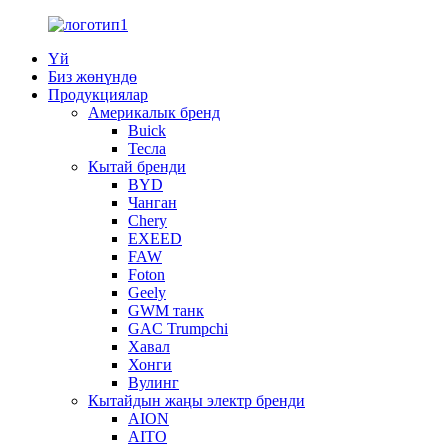
Үй
Биз жөнүндө
Продукциялар
Америкалык бренд
Buick
Тесла
Кытай бренди
BYD
Чанган
Chery
EXEED
FAW
Foton
Geely
GWM танк
GAC Trumpchi
Хавал
Хонги
Вулинг
Кытайдын жаңы электр бренди
AION
AITO