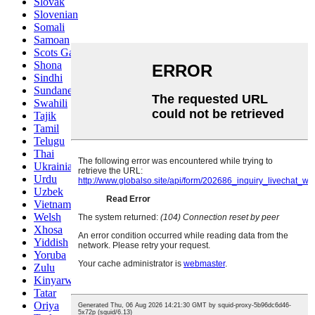
Slovak
Slovenian
Somali
Samoan
Scots Gaelic
Shona
Sindhi
Sundanese
Swahili
Tajik
Tamil
Telugu
Thai
Ukrainian
Urdu
Uzbek
Vietnamese
Welsh
Xhosa
Yiddish
Yoruba
Zulu
Kinyarwanda
Tatar
Oriya