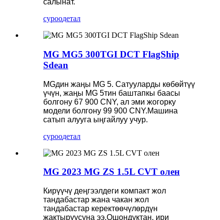
салынат.
суроо
детал
MG MG5 300TGI DCT FlagShip
Sdean
MGдин жаңы MG 5. Сатууларды көбөйтүү
үчүн, жаңы MG 5тин баштапкы баасы
болгону 67 900 CNY, ал эми жогорку
модели болгону 99 900 CNY.Машина
сатып алууга ыңгайлуу учур.
суроо
детал
MG 2023 MG ZS 1.5L CVT олен
Кирүүчү деңгээлдеги компакт жол
тандабастар жана чакан жол
тандабастар керектөөчүлөрдүн
жактыруусуна ээ.Ошондуктан, ири