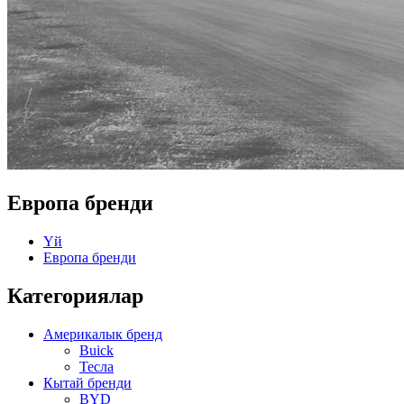
Европа бренди
Үй
Европа бренди
Категориялар
Америкалык бренд
Buick
Тесла
Кытай бренди
BYD