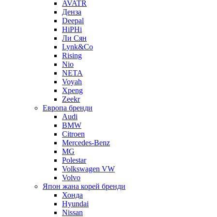
AVATR
Денза
Deepal
HiPHi
Ли Сян
Lynk&Co
Rising
Nio
NETA
Voyah
Xpeng
Zeekr
Европа бренди
Audi
BMW
Citroen
Mercedes-Benz
MG
Polestar
Volkswagen VW
Volvo
Япон жана корей бренди
Хонда
Hyundai
Nissan