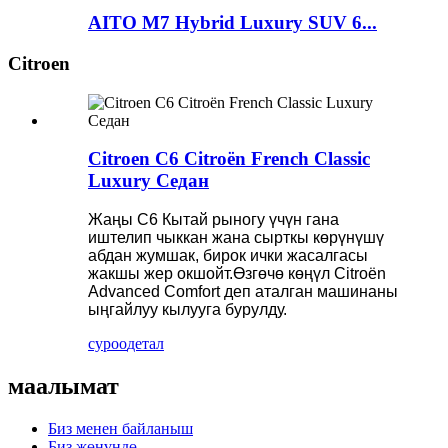
AITO M7 Hybrid Luxury SUV 6...
Citroen
Citroen C6 Citroën French Classic
Luxury Седан
Жаңы C6 Кытай рыногу үчүн гана
иштелип чыккан жана сырткы көрүнүшү
абдан жумшак, бирок ички жасалгасы
жакшы жер окшойт.Өзгөчө көңүл Citroën
Advanced Comfort деп аталган машинаны
ыңгайлуу кылууга бурулду.
суроо
детал
маалымат
Биз менен байланыш
Биз жөнүндө