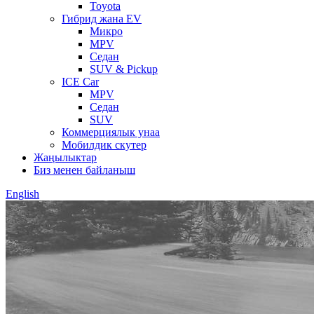
Toyota
Гибрид жана EV
Микро
MPV
Седан
SUV & Pickup
ICE Car
MPV
Седан
SUV
Коммерциялык унаа
Мобилдик скутер
Жаңылыктар
Биз менен байланыш
English