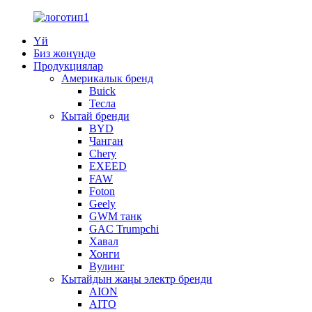
Үй
Биз жөнүндө
Продукциялар
Америкалык бренд
Buick
Тесла
Кытай бренди
BYD
Чанган
Chery
EXEED
FAW
Foton
Geely
GWM танк
GAC Trumpchi
Хавал
Хонги
Вулинг
Кытайдын жаңы электр бренди
AION
AITO