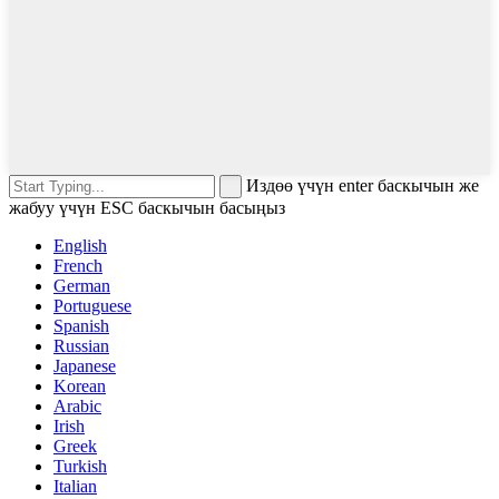
Издөө үчүн enter баскычын же
жабуу үчүн ESC баскычын басыңыз
English
French
German
Portuguese
Spanish
Russian
Japanese
Korean
Arabic
Irish
Greek
Turkish
Italian