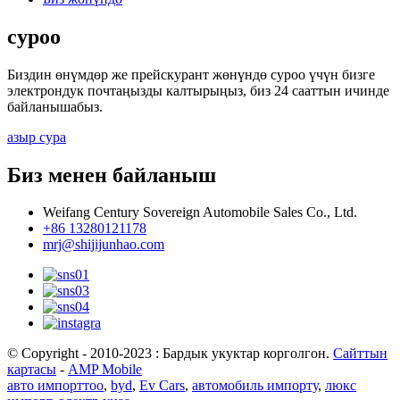
суроо
Биздин өнүмдөр же прейскурант жөнүндө суроо үчүн бизге
электрондук почтаңызды калтырыңыз, биз 24 сааттын ичинде
байланышабыз.
азыр сура
Биз менен байланыш
Weifang Century Sovereign Automobile Sales Co., Ltd.
+86 13280121178
mrj@shijijunhao.com
© Copyright - 2010-2023 : Бардык укуктар корголгон.
Сайттын
картасы
-
AMP Mobile
авто импорттоо
,
byd
,
Ev Cars
,
автомобиль импорту
,
люкс