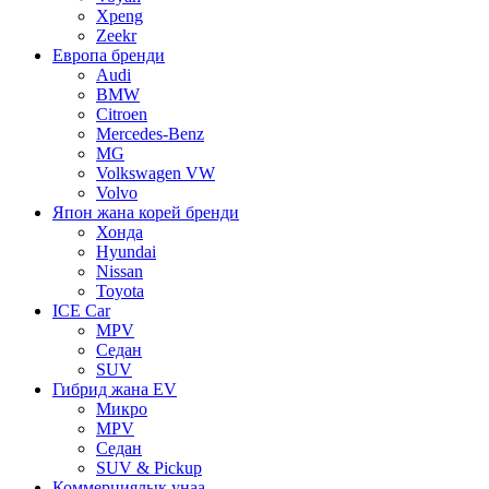
Xpeng
Zeekr
Европа бренди
Audi
BMW
Citroen
Mercedes-Benz
MG
Volkswagen VW
Volvo
Япон жана корей бренди
Хонда
Hyundai
Nissan
Toyota
ICE Car
MPV
Седан
SUV
Гибрид жана EV
Микро
MPV
Седан
SUV & Pickup
Коммерциялык унаа