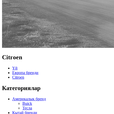
Citroen
Үй
Европа бренди
Citroen
Категориялар
Америкалык бренд
Buick
Тесла
Кытай бренди