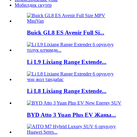
Мобилдик скутер
Buick GL8 ES Avenir Full Si...
Li L9 Lixiang Range Extende...
Li L8 Lixiang Range Extende...
BYD Atto 3 Yuan Plus EV Жаңы...