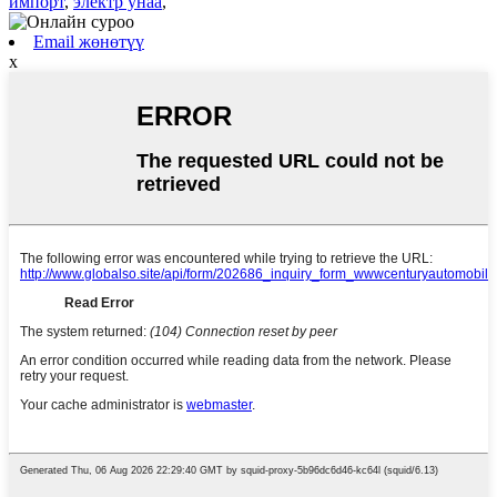
импорт
,
электр унаа
,
Email жөнөтүү
x