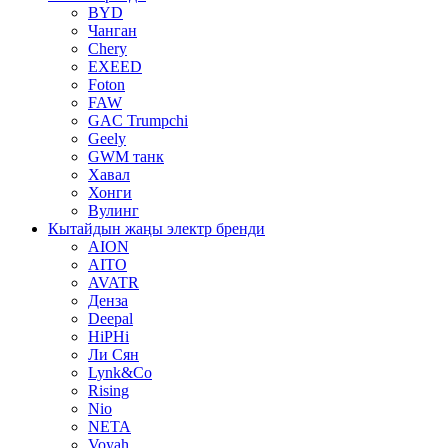
BYD
Чанган
Chery
EXEED
Foton
FAW
GAC Trumpchi
Geely
GWM танк
Хавал
Хонги
Вулинг
Кытайдын жаңы электр бренди
AION
AITO
AVATR
Денза
Deepal
HiPHi
Ли Сян
Lynk&Co
Rising
Nio
NETA
Voyah