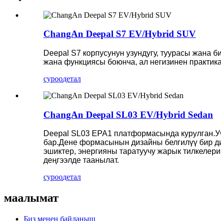
ChangAn Deepal S7 EV/Hybrid SUV
Deepal S7 корпусунун узундугу, туурасы жана 
жана функциясы боюнча, ал негизинен практика
суроо
детал
ChangAn Deepal SL03 EV/Hybrid Sedan
Deepal SL03 EPA1 платформасында курулган.Учу
бар.Дене формасынын дизайны белгилүү бир ди
эшиктер, энергияны таратуучу жарык тилкелери
деңгээлде таанылат.
суроо
детал
маалымат
Биз менен байланыш