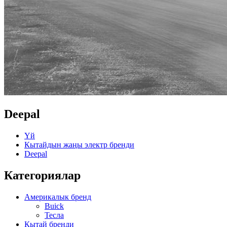
Deepal
Үй
Кытайдын жаңы электр бренди
Deepal
Категориялар
Америкалык бренд
Buick
Тесла
Кытай бренди