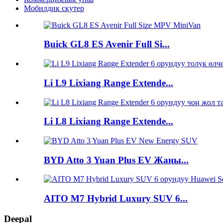
Мобилдик скутер
Buick GL8 ES Avenir Full Si...
Li L9 Lixiang Range Extende...
Li L8 Lixiang Range Extende...
BYD Atto 3 Yuan Plus EV Жаңы...
AITO M7 Hybrid Luxury SUV 6...
Deepal