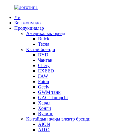
Үй
Биз жөнүндө
Продукциялар
Америкалык бренд
Buick
Тесла
Кытай бренди
BYD
Чанган
Chery
EXEED
FAW
Foton
Geely
GWM танк
GAC Trumpchi
Хавал
Хонги
Вулинг
Кытайдын жаңы электр бренди
AION
AITO