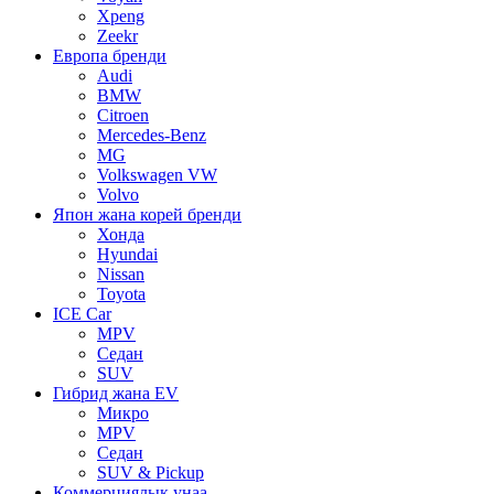
Xpeng
Zeekr
Европа бренди
Audi
BMW
Citroen
Mercedes-Benz
MG
Volkswagen VW
Volvo
Япон жана корей бренди
Хонда
Hyundai
Nissan
Toyota
ICE Car
MPV
Седан
SUV
Гибрид жана EV
Микро
MPV
Седан
SUV & Pickup
Коммерциялык унаа