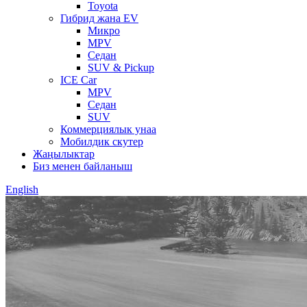
Toyota
Гибрид жана EV
Микро
MPV
Седан
SUV & Pickup
ICE Car
MPV
Седан
SUV
Коммерциялык унаа
Мобилдик скутер
Жаңылыктар
Биз менен байланыш
English