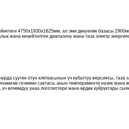
бийиктиги 4750x1930x1625мм, ал эми дөңгөлөк базасы 2900
лык жана кеңейтилген диапазону жана таза электр энергия
рда суутек отун клеткасынын үч кубаттуу версиясы, таза 
намизм сезимин сактаса, анын темпераменти назик жана ж
, үч өлчөмдүү унаа логотиптери жана өрдөк куйруктары сыя