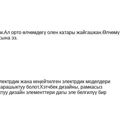
мм.Ал орто өлчөмдөгү олен катары жайгашкан.Өлчөмү
сына ээ.
электрдик жана кеңейтилген электрдик моделдери
арашыктуу болот.Хэтчбек дизайны, рамкасыз
ктуу дизайн элементтери дагы эле белгилүү бир