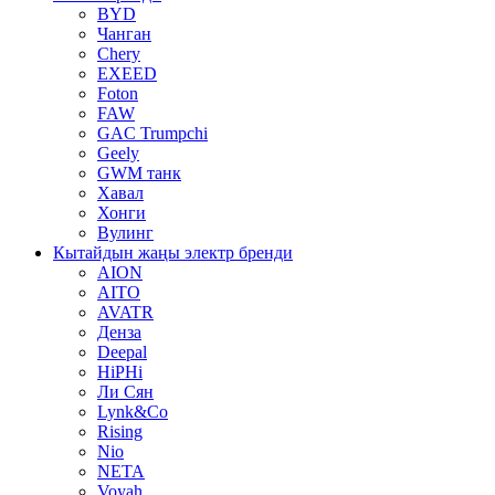
BYD
Чанган
Chery
EXEED
Foton
FAW
GAC Trumpchi
Geely
GWM танк
Хавал
Хонги
Вулинг
Кытайдын жаңы электр бренди
AION
AITO
AVATR
Денза
Deepal
HiPHi
Ли Сян
Lynk&Co
Rising
Nio
NETA
Voyah