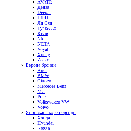
AVATR
Денза
Deepal
HiPHi
Ли Сян
Lynk&Co
Rising
Nio
NETA
Voyah
Xpeng
Zeekr
Европа бренди
Audi
BMW
Citroen
Mercedes-Benz
MG
Polestar
Volkswagen VW
Volvo
Япон жана корей бренди
Хонда
Hyundai
Nissan