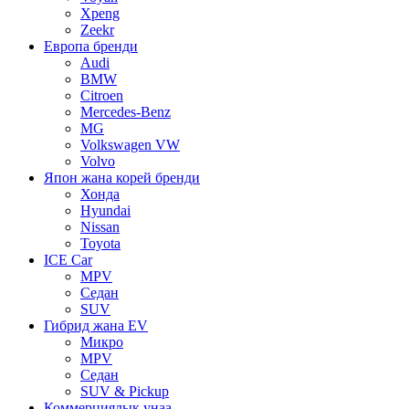
Xpeng
Zeekr
Европа бренди
Audi
BMW
Citroen
Mercedes-Benz
MG
Volkswagen VW
Volvo
Япон жана корей бренди
Хонда
Hyundai
Nissan
Toyota
ICE Car
MPV
Седан
SUV
Гибрид жана EV
Микро
MPV
Седан
SUV & Pickup
Коммерциялык унаа