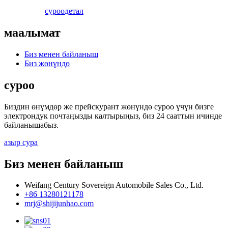
суроо
детал
маалымат
Биз менен байланыш
Биз жөнүндө
суроо
Биздин өнүмдөр же прейскурант жөнүндө суроо үчүн бизге
электрондук почтаңызды калтырыңыз, биз 24 сааттын ичинде
байланышабыз.
азыр сура
Биз менен байланыш
Weifang Century Sovereign Automobile Sales Co., Ltd.
+86 13280121178
mrj@shijijunhao.com