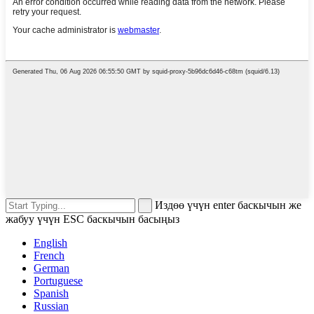
Издөө үчүн enter баскычын же
жабуу үчүн ESC баскычын басыңыз
English
French
German
Portuguese
Spanish
Russian