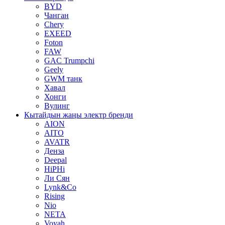
BYD
Чанган
Chery
EXEED
Foton
FAW
GAC Trumpchi
Geely
GWM танк
Хавал
Хонги
Вулинг
Кытайдын жаңы электр бренди
AION
AITO
AVATR
Денза
Deepal
HiPHi
Ли Сян
Lynk&Co
Rising
Nio
NETA
Voyah