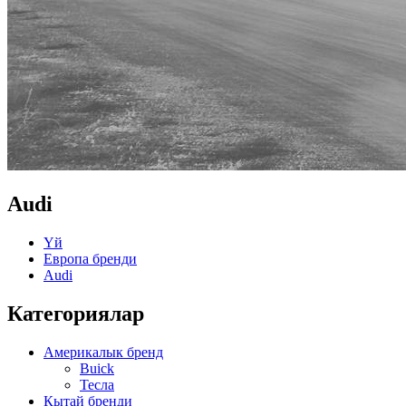
Audi
Үй
Европа бренди
Audi
Категориялар
Америкалык бренд
Buick
Тесла
Кытай бренди