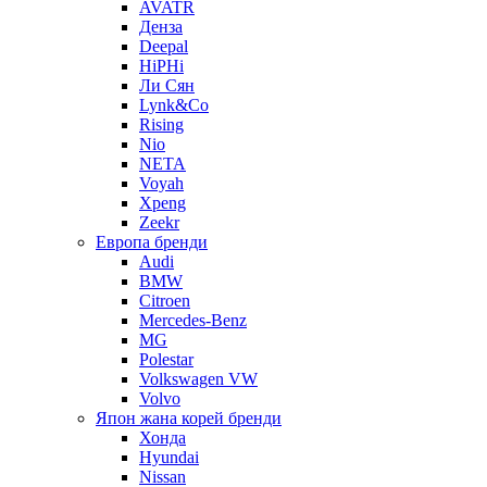
AVATR
Денза
Deepal
HiPHi
Ли Сян
Lynk&Co
Rising
Nio
NETA
Voyah
Xpeng
Zeekr
Европа бренди
Audi
BMW
Citroen
Mercedes-Benz
MG
Polestar
Volkswagen VW
Volvo
Япон жана корей бренди
Хонда
Hyundai
Nissan