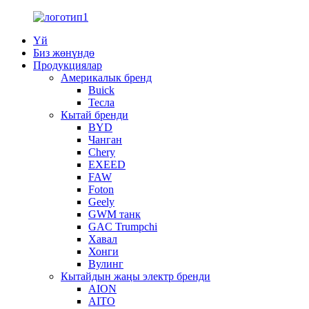
Үй
Биз жөнүндө
Продукциялар
Америкалык бренд
Buick
Тесла
Кытай бренди
BYD
Чанган
Chery
EXEED
FAW
Foton
Geely
GWM танк
GAC Trumpchi
Хавал
Хонги
Вулинг
Кытайдын жаңы электр бренди
AION
AITO