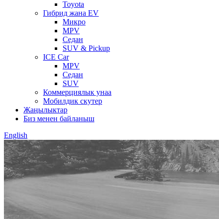
Toyota
Гибрид жана EV
Микро
MPV
Седан
SUV & Pickup
ICE Car
MPV
Седан
SUV
Коммерциялык унаа
Мобилдик скутер
Жаңылыктар
Биз менен байланыш
English