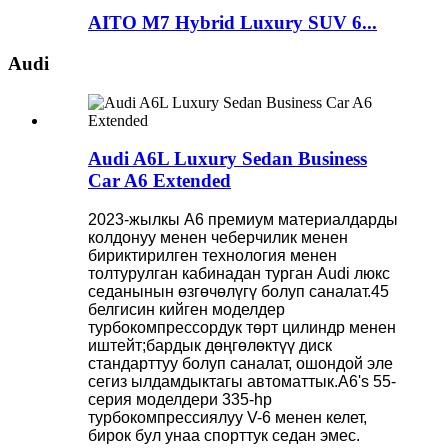
AITO M7 Hybrid Luxury SUV 6...
Audi
Audi A6L Luxury Sedan Business
Car A6 Extended
2023-жылкы A6 премиум материалдарды
колдонуу менен чеберчилик менен
бириктирилген технология менен
толтурулган кабинадан турган Audi люкс
седанынын өзгөчөлүгү болуп саналат.45
белгисин кийген моделдер
турбокомпрессордук төрт цилиндр менен
иштейт;бардык дөңгөлөктүү диск
стандарттуу болуп саналат, ошондой эле
сегиз ылдамдыктагы автоматтык.A6's 55-
серия моделдери 335-hp
турбокомпрессиялуу V-6 менен келет,
бирок бул унаа спорттук седан эмес.