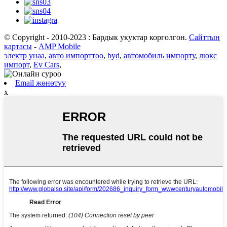
© Copyright - 2010-2023 : Бардык укуктар корголгон.
Сайттын
картасы
-
AMP Mobile
электр унаа
,
авто импорттоо
,
byd
,
автомобиль импорту
,
люкс
импорт
,
Ev Cars
,
Email жөнөтүү
x