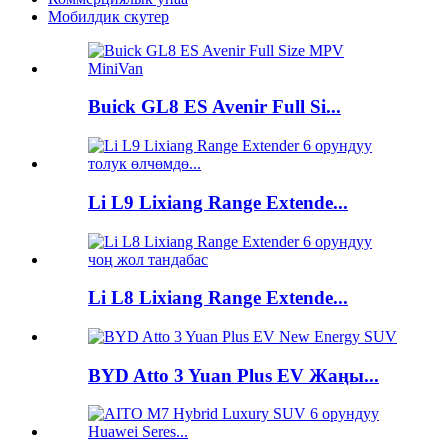
Мобилдик скутер
Buick GL8 ES Avenir Full Si...
Li L9 Lixiang Range Extende...
Li L8 Lixiang Range Extende...
BYD Atto 3 Yuan Plus EV Жаңы...