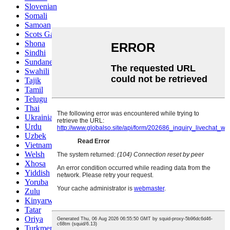
Slovenian
Somali
Samoan
Scots Gaelic
Shona
Sindhi
Sundanese
Swahili
Tajik
Tamil
Telugu
Thai
Ukrainian
Urdu
Uzbek
Vietnamese
Welsh
Xhosa
Yiddish
Yoruba
Zulu
Kinyarwanda
Tatar
Oriya
Turkmen