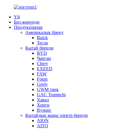
Үй
Биз жөнүндө
Продукциялар
Америкалык бренд
Buick
Тесла
Кытай бренди
BYD
Чанган
Chery
EXEED
FAW
Foton
Geely
GWM танк
GAC Trumpchi
Хавал
Хонги
Вулинг
Кытайдын жаңы электр бренди
AION
AITO