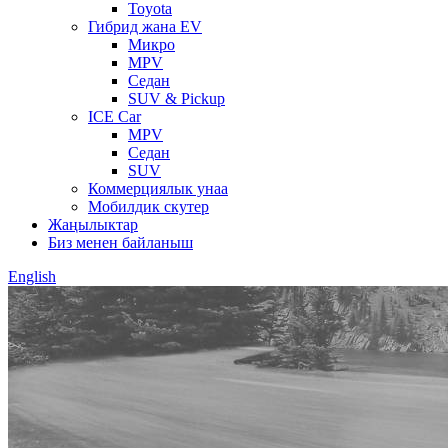
Toyota
Гибрид жана EV
Микро
MPV
Седан
SUV & Pickup
ICE Car
MPV
Седан
SUV
Коммерциялык унаа
Мобилдик скутер
Жаңылыктар
Биз менен байланыш
English