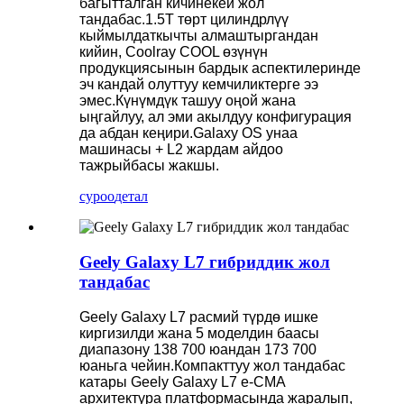
багытталган кичинекей жол
тандабас.1.5T төрт цилиндрлүү
кыймылдаткычты алмаштыргандан
кийин, Coolray COOL өзүнүн
продукциясынын бардык аспектилеринде
эч кандай олуттуу кемчиликтерге ээ
эмес.Күнүмдүк ташуу оңой жана
ыңгайлуу, ал эми акылдуу конфигурация
да абдан кеңири.Galaxy OS унаа
машинасы + L2 жардам айдоо
тажрыйбасы жакшы.
суроо
детал
Geely Galaxy L7 гибриддик жол
тандабас
Geely Galaxy L7 расмий түрдө ишке
киргизилди жана 5 моделдин баасы
диапазону 138 700 юандан 173 700
юаньга чейин.Компакттуу жол тандабас
катары Geely Galaxy L7 e-CMA
архитектура платформасында жаралып,