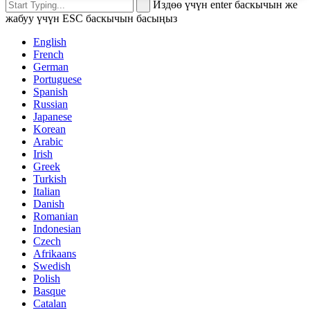
Издөө үчүн enter баскычын же
жабуу үчүн ESC баскычын басыңыз
English
French
German
Portuguese
Spanish
Russian
Japanese
Korean
Arabic
Irish
Greek
Turkish
Italian
Danish
Romanian
Indonesian
Czech
Afrikaans
Swedish
Polish
Basque
Catalan