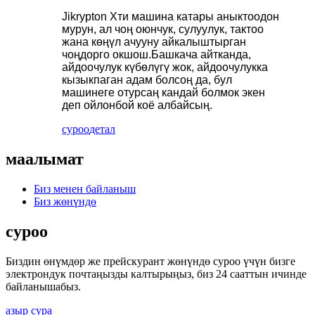
Jikrypton Xти машина катары аныктоодон
мурун, ал чоң оюнчук, сулуулук, тактоо
жана көңүл ачууну айкалыштырган
чоңдорго окшош.Башкача айтканда,
айдоочулук күбөлүгү жок, айдоочулукка
кызыкпаган адам болсоң да, бул
машинеге отурсаң кандай болмок экен
деп ойлонбой коё албайсың.
суроо
детал
маалымат
Биз менен байланыш
Биз жөнүндө
суроо
Биздин өнүмдөр же прейскурант жөнүндө суроо үчүн бизге
электрондук почтаңызды калтырыңыз, биз 24 сааттын ичинде
байланышабыз.
азыр сура