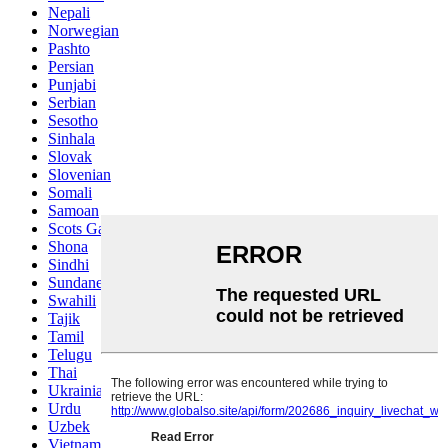
Nepali
Norwegian
Pashto
Persian
Punjabi
Serbian
Sesotho
Sinhala
Slovak
Slovenian
Somali
Samoan
Scots Gaelic
Shona
Sindhi
Sundanese
Swahili
Tajik
Tamil
Telugu
Thai
Ukrainian
Urdu
Uzbek
Vietnamese