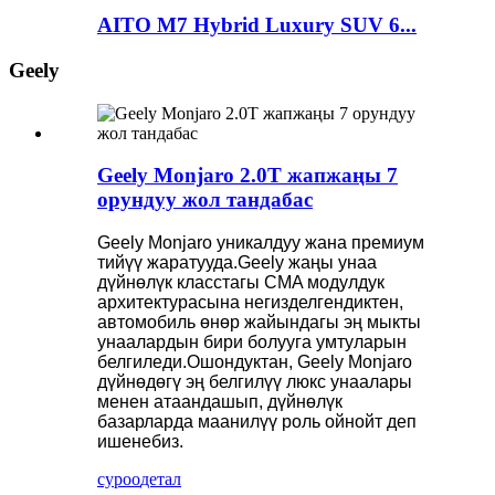
AITO M7 Hybrid Luxury SUV 6...
Geely
Geely Monjaro 2.0T жапжаңы 7
орундуу жол тандабас
Geely Monjaro уникалдуу жана премиум
тийүү жаратууда.Geely жаңы унаа
дүйнөлүк класстагы CMA модулдук
архитектурасына негизделгендиктен,
автомобиль өнөр жайындагы эң мыкты
унаалардын бири болууга умтуларын
белгиледи.Ошондуктан, Geely Monjaro
дүйнөдөгү эң белгилүү люкс унаалары
менен атаандашып, дүйнөлүк
базарларда маанилүү роль ойнойт деп
ишенебиз.
суроо
детал