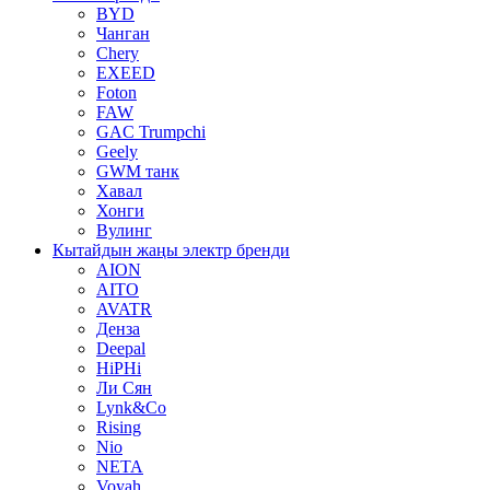
BYD
Чанган
Chery
EXEED
Foton
FAW
GAC Trumpchi
Geely
GWM танк
Хавал
Хонги
Вулинг
Кытайдын жаңы электр бренди
AION
AITO
AVATR
Денза
Deepal
HiPHi
Ли Сян
Lynk&Co
Rising
Nio
NETA
Voyah