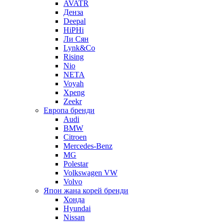
AVATR
Денза
Deepal
HiPHi
Ли Сян
Lynk&Co
Rising
Nio
NETA
Voyah
Xpeng
Zeekr
Европа бренди
Audi
BMW
Citroen
Mercedes-Benz
MG
Polestar
Volkswagen VW
Volvo
Япон жана корей бренди
Хонда
Hyundai
Nissan