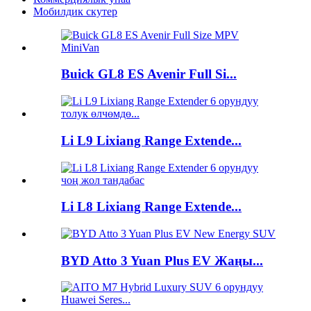
Мобилдик скутер
Buick GL8 ES Avenir Full Si...
Li L9 Lixiang Range Extende...
Li L8 Lixiang Range Extende...
BYD Atto 3 Yuan Plus EV Жаңы...