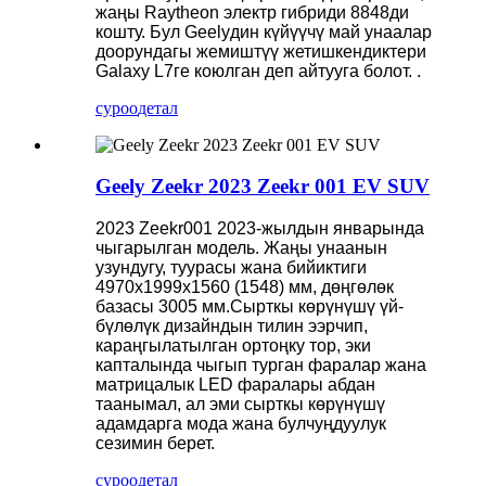
жаңы Raytheon электр гибриди 8848ди
кошту. Бул Geelyдин күйүүчү май унаалар
доорундагы жемиштүү жетишкендиктери
Galaxy L7ге коюлган деп айтууга болот. .
суроо
детал
Geely Zeekr 2023 Zeekr 001 EV SUV
2023 Zeekr001 2023-жылдын январында
чыгарылган модель. Жаңы унаанын
узундугу, туурасы жана бийиктиги
4970x1999x1560 (1548) мм, дөңгөлөк
базасы 3005 мм.Сырткы көрүнүшү үй-
бүлөлүк дизайндын тилин ээрчип,
караңгылатылган ортоңку тор, эки
капталында чыгып турган фаралар жана
матрицалык LED фаралары абдан
таанымал, ал эми сырткы көрүнүшү
адамдарга мода жана булчуңдуулук
сезимин берет.
суроо
детал