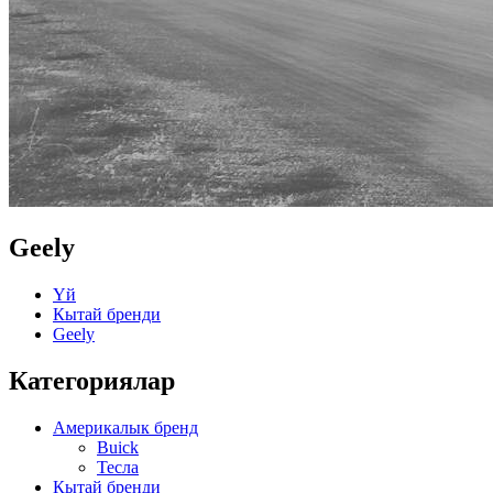
Geely
Үй
Кытай бренди
Geely
Категориялар
Америкалык бренд
Buick
Тесла
Кытай бренди