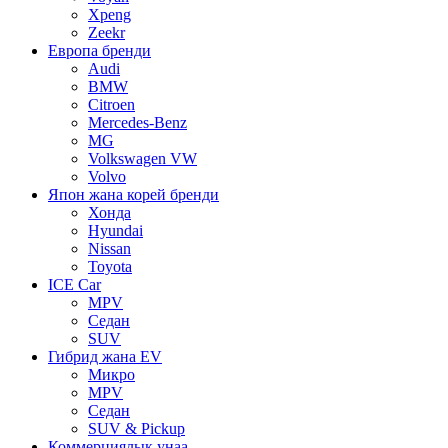
Xpeng
Zeekr
Европа бренди
Audi
BMW
Citroen
Mercedes-Benz
MG
Volkswagen VW
Volvo
Япон жана корей бренди
Хонда
Hyundai
Nissan
Toyota
ICE Car
MPV
Седан
SUV
Гибрид жана EV
Микро
MPV
Седан
SUV & Pickup
Коммерциялык унаа