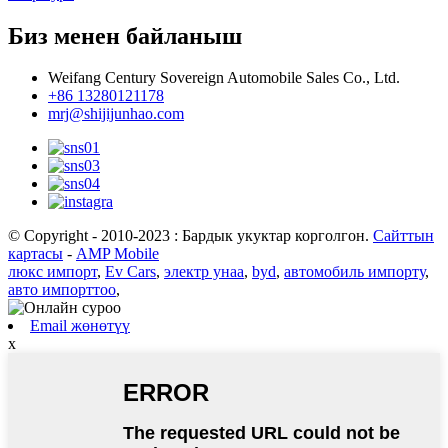
Биз менен байланыш
Weifang Century Sovereign Automobile Sales Co., Ltd.
+86 13280121178
mrj@shijijunhao.com
© Copyright - 2010-2023 : Бардык укуктар корголгон.
Сайттын
картасы
-
AMP Mobile
люкс импорт
,
Ev Cars
,
электр унаа
,
byd
,
автомобиль импорту
,
авто импорттоо
,
Email жөнөтүү
x