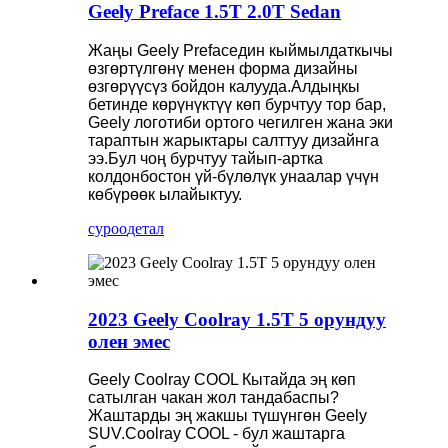
Geely Preface 1.5T 2.0T Sedan
Жаңы Geely Prefaceдин кыймылдаткычы
өзгөртүлгөнү менен форма дизайны
өзгөрүүсүз бойдон калууда.Алдыңкы
бетинде көрүнүктүү көп бурчтуу тор бар,
Geely логотиби ортого чегилген жана эки
тараптын жарыктары салттуу дизайнга
ээ.Бул чоң бурчтуу тайып-артка
колдонбостон үй-бүлөлүк унаалар үчүн
көбүрөөк ылайыктуу.
суроо
детал
2023 Geely Coolray 1.5T 5 орундуу
олен эмес
Geely Coolray COOL Кытайда эң көп
сатылган чакан жол тандабаспы?
Жаштарды эң жакшы түшүнгөн Geely
SUV.Coolray COOL - бул жаштарга