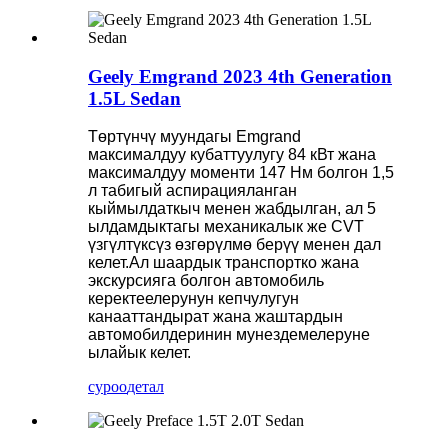
Geely Emgrand 2023 4th Generation
1.5L Sedan
Төртүнчү муундагы Emgrand
максималдуу кубаттуулугу 84 кВт жана
максималдуу моменти 147 Нм болгон 1,5
л табигый аспирацияланган
кыймылдаткыч менен жабдылган, ал 5
ылдамдыктагы механикалык же CVT
үзгүлтүксүз өзгөрүлмө берүү менен дал
келет.Ал шаардык транспортко жана
экскурсияга болгон автомобиль
керектеелерунун кепчулугун
канааттандырат жана жаштардын
автомобилдеринин мунездемелеруне
ылайык келет.
суроо
детал