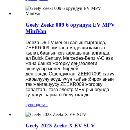
Geely Zeekr 009 6 орундук EV MPV
MiniVan
Denza D9 EV менен салыштырганда,
ZEEKR009 эки гана моделди камсыз
кылат, баанын көз карашынан алганда,
ал Buick Century, Mercedes-Benz V-Class
жана башка жогорку деңгээлдеги
оюнчулар менен бирдей
деңгээлде.Ошондуктан, ZEEKR009 сатуу
жарылуучу өсүш үчүн кыйын;бирок анын
так жайгашуусу ZEEKR009 жогорку
сапаттагы таза электр MPV рыногунда
кутулгус вариант болуп калды.
суроо
детал
Geely 2023 Zeekr X EV SUV