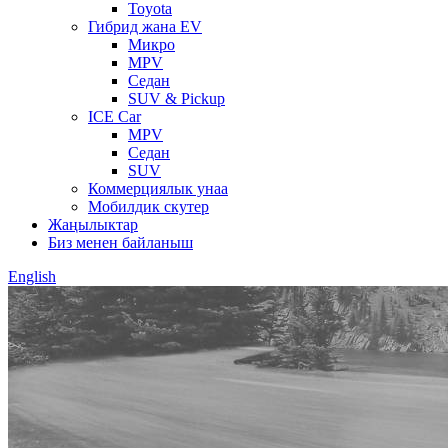
Toyota
Гибрид жана EV
Микро
MPV
Седан
SUV & Pickup
ICE Car
MPV
Седан
SUV
Коммерциялык унаа
Мобилдик скутер
Жаңылыктар
Биз менен байланыш
English