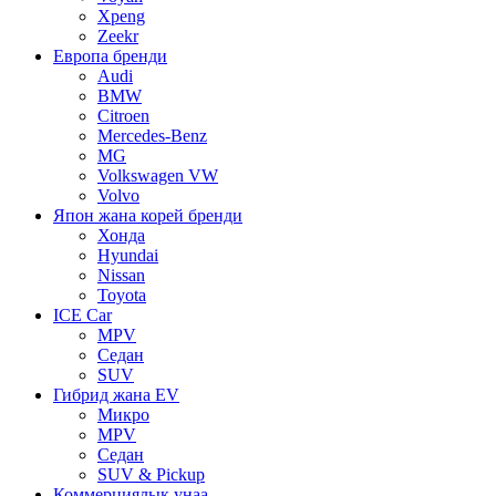
Xpeng
Zeekr
Европа бренди
Audi
BMW
Citroen
Mercedes-Benz
MG
Volkswagen VW
Volvo
Япон жана корей бренди
Хонда
Hyundai
Nissan
Toyota
ICE Car
MPV
Седан
SUV
Гибрид жана EV
Микро
MPV
Седан
SUV & Pickup
Коммерциялык унаа