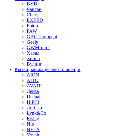
BYD
Чанган
Chery
EXEED
Foton
FAW
GAC Trumpchi
Geely
GWM танк
Хавал
Хонги
Вулинг
Кытайдын жаңы электр бренди
AION
AITO
AVATR
Денза
Deepal
HiPHi
Ли Сян
Lynk&Co
Rising
Nio
NETA
Voyah