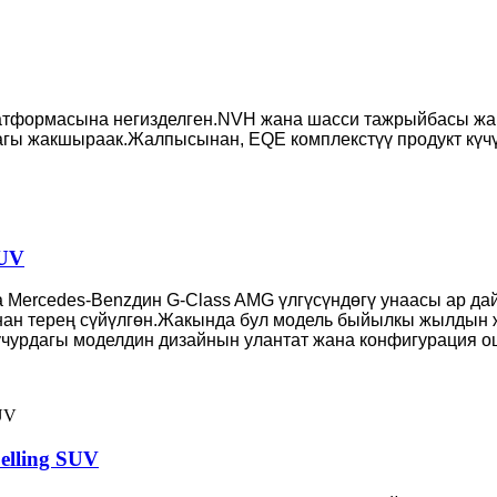
атформасына негизделген.NVH жана шасси тажрыйбасы жаг
дагы жакшыраак.Жалпысынан, EQE комплекстүү продукт күч
SUV
 Mercedes-Benzдин G-Class AMG үлгүсүндөгү унаасы ар дай
ынан терең сүйүлгөн.Жакында бул модель быйылкы жылдын 
чурдагы моделдин дизайнын улантат жана конфигурация о
elling SUV