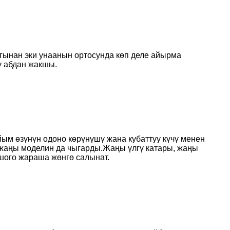
ынан эки унаанын ортосунда көп деле айырма
ү абдан жакшы.
ым өзүнүн одоно көрүнүшү жана кубаттуу күчү менен
жаңы моделин да чыгарды.Жаңы үлгү катары, жаңы
шого жараша жөнгө салынат.