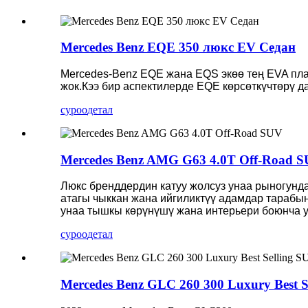
Mercedes Benz EQE 350 люкс EV Седан
Mercedes-Benz EQE жана EQS экөө тең EVA пл
жок.Кээ бир аспектилерде EQE көрсөткүчтөрү 
суроо
детал
Mercedes Benz AMG G63 4.0T Off-Road 
Люкс бренддердин катуу жолсуз унаа рыногунда
атагы чыккан жана ийгиликтүү адамдар тараб
унаа тышкы көрүнүшү жана интерьери боюнча у
суроо
детал
Mercedes Benz GLC 260 300 Luxury Best S