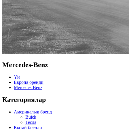
Mercedes-Benz
Үй
Европа бренди
Mercedes-Benz
Категориялар
Америкалык бренд
Buick
Тесла
Кытай бренди