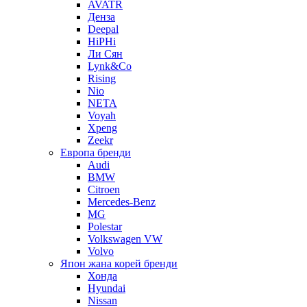
AVATR
Денза
Deepal
HiPHi
Ли Сян
Lynk&Co
Rising
Nio
NETA
Voyah
Xpeng
Zeekr
Европа бренди
Audi
BMW
Citroen
Mercedes-Benz
MG
Polestar
Volkswagen VW
Volvo
Япон жана корей бренди
Хонда
Hyundai
Nissan