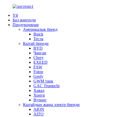
Үй
Биз жөнүндө
Продукциялар
Америкалык бренд
Buick
Тесла
Кытай бренди
BYD
Чанган
Chery
EXEED
FAW
Foton
Geely
GWM танк
GAC Trumpchi
Хавал
Хонги
Вулинг
Кытайдын жаңы электр бренди
AION
AITO