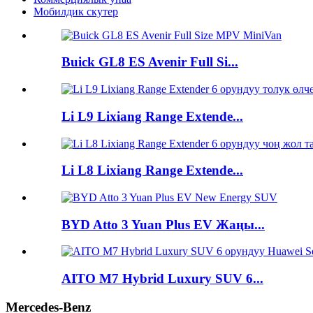
Мобилдик скутер
Buick GL8 ES Avenir Full Si...
Li L9 Lixiang Range Extende...
Li L8 Lixiang Range Extende...
BYD Atto 3 Yuan Plus EV Жаңы...
AITO M7 Hybrid Luxury SUV 6...
Mercedes-Benz