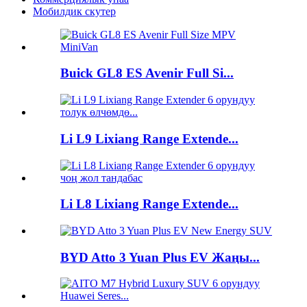
Мобилдик скутер
Buick GL8 ES Avenir Full Si...
Li L9 Lixiang Range Extende...
Li L8 Lixiang Range Extende...
BYD Atto 3 Yuan Plus EV Жаңы...