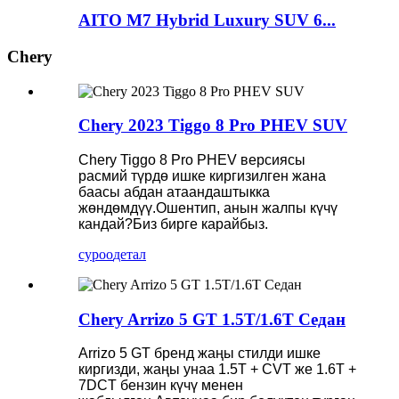
AITO M7 Hybrid Luxury SUV 6...
Chery
Chery 2023 Tiggo 8 Pro PHEV SUV
Chery Tiggo 8 Pro PHEV версиясы
расмий түрдө ишке киргизилген жана
баасы абдан атаандаштыкка
жөндөмдүү.Ошентип, анын жалпы күчү
кандай?Биз бирге карайбыз.
суроо
детал
Chery Arrizo 5 GT 1.5T/1.6T Седан
Arrizo 5 GT бренд жаңы стилди ишке
киргизди, жаңы унаа 1.5T + CVT же 1.6T +
7DCT бензин күчү менен