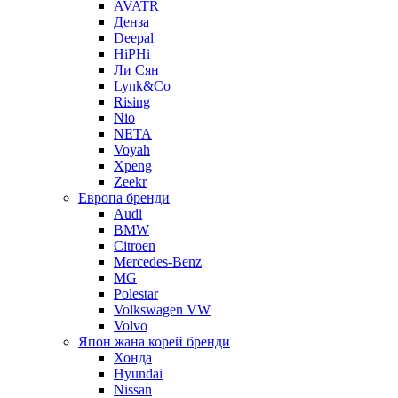
AVATR
Денза
Deepal
HiPHi
Ли Сян
Lynk&Co
Rising
Nio
NETA
Voyah
Xpeng
Zeekr
Европа бренди
Audi
BMW
Citroen
Mercedes-Benz
MG
Polestar
Volkswagen VW
Volvo
Япон жана корей бренди
Хонда
Hyundai
Nissan