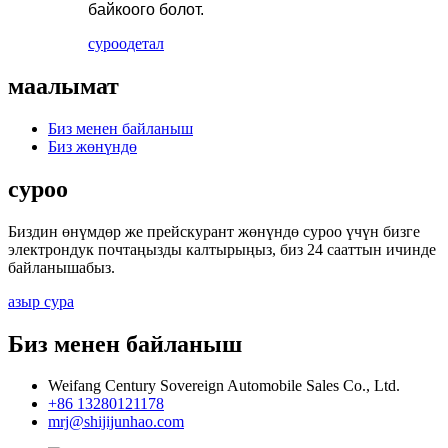
байкоого болот.
суроо
детал
маалымат
Биз менен байланыш
Биз жөнүндө
суроо
Биздин өнүмдөр же прейскурант жөнүндө суроо үчүн бизге
электрондук почтаңызды калтырыңыз, биз 24 сааттын ичинде
байланышабыз.
азыр сура
Биз менен байланыш
Weifang Century Sovereign Automobile Sales Co., Ltd.
+86 13280121178
mrj@shijijunhao.com