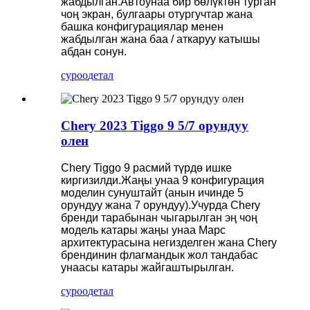
жабдылган.Автоунаа бир бөлүктөн турган
чоң экран, булгаары отургучтар жана
башка конфигурациялар менен
жабдылган жана баа / аткаруу катышы
абдан сонун.
суроо
детал
Chery 2023 Tiggo 9 5/7 орундуу
олен
Chery Tiggo 9 расмий түрдө ишке
киргизилди.Жаңы унаа 9 конфигурация
моделин сунуштайт (анын ичинде 5
орундуу жана 7 орундуу).Учурда Chery
бренди тарабынан чыгарылган эң чоң
модель катары жаңы унаа Марс
архитектурасына негизделген жана Chery
брендинин флагмандык жол тандабас
унаасы катары жайгаштырылган.
суроо
детал