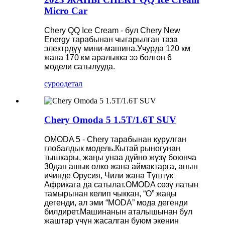
Micro Car
Chery QQ Ice Cream - бул Chery New
Energy тарабынан чыгарылган таза
электрдүү мини-машина.Учурда 120 км
жана 170 км аралыкка ээ болгон 6
модели сатылууда.
суроо
детал
Chery Omoda 5 1.5T/1.6T SUV
OMODA 5 - Chery тарабынан курулган
глобалдык модель.Кытай рыногунан
тышкары, жаңы унаа дүйнө жүзү боюнча
30дан ашык өлкө жана аймактарга, анын
ичинде Орусия, Чили жана Түштүк
Африкага да сатылат.OMODA сөзү латын
тамырынан келип чыккан, “O” жаңы
дегенди, ал эми “MODA” мода дегенди
билдирет.Машинанын аталышынан бул
жаштар үчүн жасалган буюм экенин