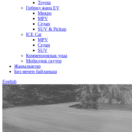
Toyota
Гибрид жана EV
Микро
MPV
Седан
SUV & Pickup
ICE Car
MPV
Седан
SUV
Коммерциялык унаа
Мобилдик скутер
Жаңылыктар
Биз менен байланыш
English