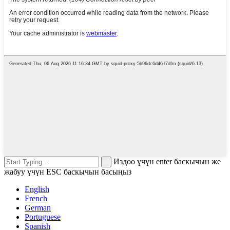
Издөө үчүн enter баскычын же
жабуу үчүн ESC баскычын басыңыз
English
French
German
Portuguese
Spanish