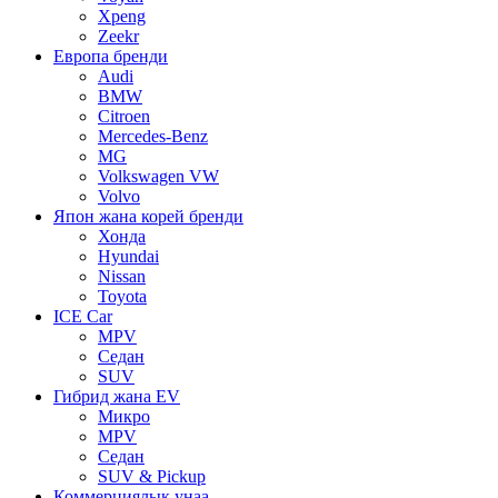
Xpeng
Zeekr
Европа бренди
Audi
BMW
Citroen
Mercedes-Benz
MG
Volkswagen VW
Volvo
Япон жана корей бренди
Хонда
Hyundai
Nissan
Toyota
ICE Car
MPV
Седан
SUV
Гибрид жана EV
Микро
MPV
Седан
SUV & Pickup
Коммерциялык унаа