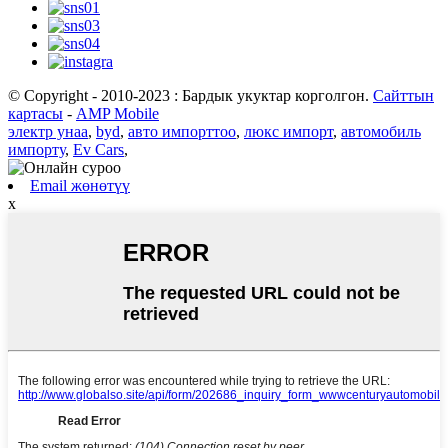
© Copyright - 2010-2023 : Бардык укуктар корголгон.
Сайттын
картасы
-
AMP Mobile
электр унаа
,
byd
,
авто импорттоо
,
люкс импорт
,
автомобиль
импорту
,
Ev Cars
,
Email жөнөтүү
x