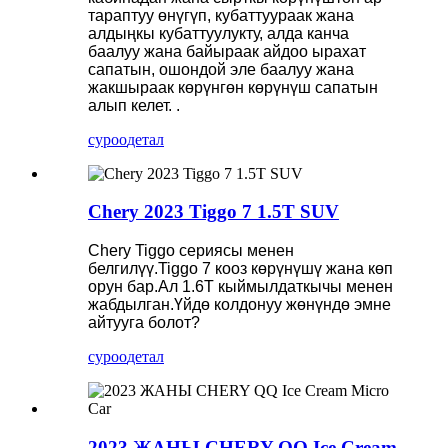
тараптуу өнүгүп, кубаттуураак жана
алдыңкы кубаттуулукту, алда канча
баалуу жана байыраак айдоо ырахат
сапатын, ошондой эле баалуу жана
жакшыраак көрүнгөн көрүнүш сапатын
алып келет. .
суроо
детал
Chery 2023 Tiggo 7 1.5T SUV
Chery Tiggo сериясы менен
белгилүү.Tiggo 7 кооз көрүнүшү жана көп
орун бар.Ал 1.6T кыймылдаткычы менен
жабдылган.Үйдө колдонуу жөнүндө эмне
айтууга болот?
суроо
детал
2023 ЖАНЫ CHERY QQ Ice Cream