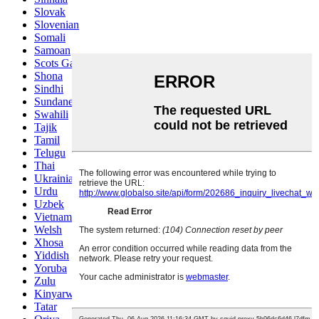
Slovak
Slovenian
Somali
Samoan
Scots Gaelic
Shona
Sindhi
Sundanese
Swahili
Tajik
Tamil
Telugu
Thai
Ukrainian
Urdu
Uzbek
Vietnamese
Welsh
Xhosa
Yiddish
Yoruba
Zulu
Kinyarwanda
Tatar