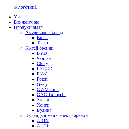
Үй
Биз жөнүндө
Продукциялар
Америкалык бренд
Buick
Тесла
Кытай бренди
BYD
Чанган
Chery
EXEED
FAW
Foton
Geely
GWM танк
GAC Trumpchi
Хавал
Хонги
Вулинг
Кытайдын жаңы электр бренди
AION
AITO