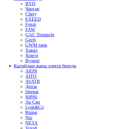
BYD
Чанган
Chery
EXEED
Foton
FAW
GAC Trumpchi
Geely
GWM танк
Хавал
Хонги
Вулинг
Кытайдын жаңы электр бренди
AION
AITO
AVATR
Денза
Deepal
HiPHi
Ли Сян
Lynk&Co
Rising
Nio
NETA
Voyah