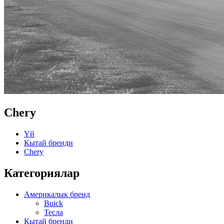
Chery
Үй
Кытай бренди
Chery
Категориялар
Америкалык бренд
Buick
Тесла
Кытай бренди