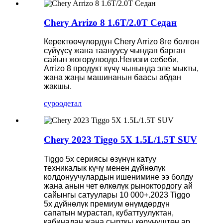
Chery Arrizo 8 1.6T/2.0T Седан
Керектөөчүлөрдүн Chery Arrizo 8ге болгон
сүйүүсү жана таануусу чындап барган
сайын жогорулоодо.Негизги себеби,
Arrizo 8 продукт күчү чынында эле мыкты,
жана жаңы машинанын баасы абдан
жакшы.
суроо
детал
Chery 2023 Tiggo 5X 1.5L/1.5T SUV
Tiggo 5x сериясы өзүнүн катуу
техникалык күчү менен дүйнөлүк
колдонуучулардын ишенимине ээ болду
жана анын чет өлкөлүк рыноктордогу ай
сайынгы сатуулары 10 000+.2023 Tiggo
5x дүйнөлүк премиум өнүмдөрдүн
сапатын мурастап, кубаттуулуктан,
кабинадан жана сырткы көрүнүштөн ар