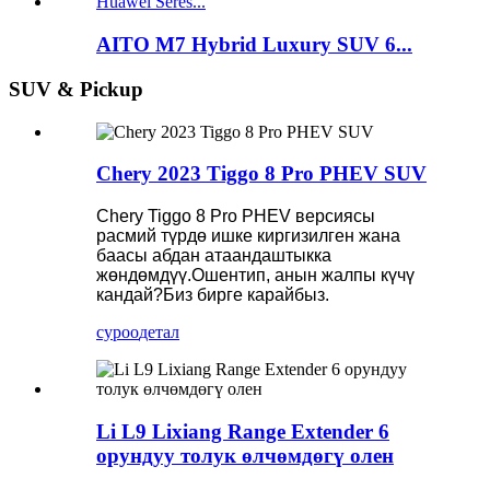
AITO M7 Hybrid Luxury SUV 6...
SUV & Pickup
Chery 2023 Tiggo 8 Pro PHEV SUV
Chery Tiggo 8 Pro PHEV версиясы
расмий түрдө ишке киргизилген жана
баасы абдан атаандаштыкка
жөндөмдүү.Ошентип, анын жалпы күчү
кандай?Биз бирге карайбыз.
суроо
детал
Li L9 Lixiang Range Extender 6
орундуу толук өлчөмдөгү олен