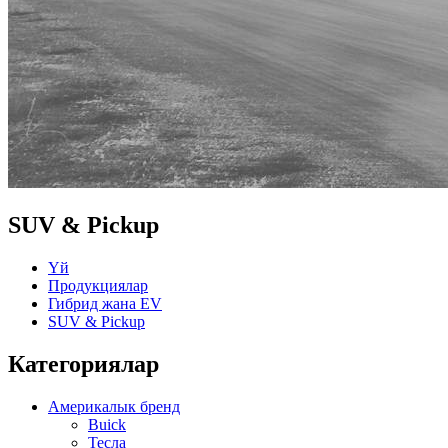
SUV & Pickup
Үй
Продукциялар
Гибрид жана EV
SUV & Pickup
Категориялар
Америкалык бренд
Buick
Тесла