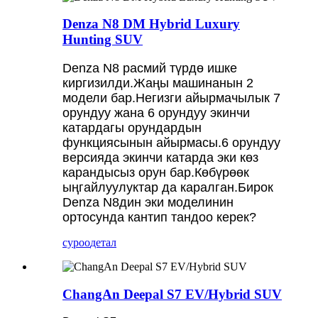
Denza N8 DM Hybrid Luxury
Hunting SUV
Denza N8 расмий түрдө ишке
киргизилди.Жаңы машинанын 2
модели бар.Негизги айырмачылык 7
орундуу жана 6 орундуу экинчи
катардагы орундардын
функциясынын айырмасы.6 орундуу
версияда экинчи катарда эки көз
карандысыз орун бар.Көбүрөөк
ыңгайлуулуктар да каралган.Бирок
Denza N8дин эки моделинин
ортосунда кантип тандоо керек?
суроо
детал
ChangAn Deepal S7 EV/Hybrid SUV