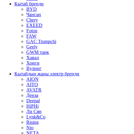
Кытай бренди
BYD
Чанган
Chery
EXEED
Foton
FAW
GAC Trumpchi
Geely
GWM танк
Хавал
Хонги
Вулинг
Кытайдын жаңы электр бренди
AION
AITO
AVATR
Денза
Deepal
HiPHi
Ли Сян
Lynk&Co
Rising
Nio
NETA