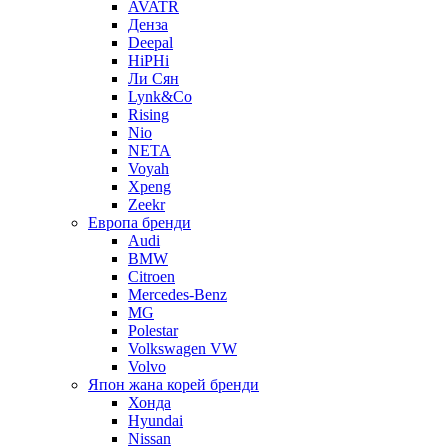
AVATR
Денза
Deepal
HiPHi
Ли Сян
Lynk&Co
Rising
Nio
NETA
Voyah
Xpeng
Zeekr
Европа бренди
Audi
BMW
Citroen
Mercedes-Benz
MG
Polestar
Volkswagen VW
Volvo
Япон жана корей бренди
Хонда
Hyundai
Nissan