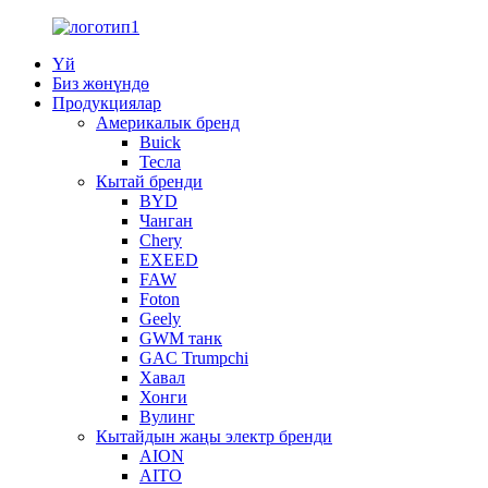
Үй
Биз жөнүндө
Продукциялар
Америкалык бренд
Buick
Тесла
Кытай бренди
BYD
Чанган
Chery
EXEED
FAW
Foton
Geely
GWM танк
GAC Trumpchi
Хавал
Хонги
Вулинг
Кытайдын жаңы электр бренди
AION
AITO