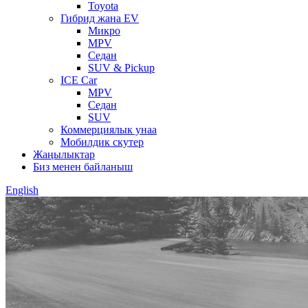
Toyota
Гибрид жана EV
Микро
MPV
Седан
SUV & Pickup
ICE Car
MPV
Седан
SUV
Коммерциялык унаа
Мобилдик скутер
Жаңылыктар
Биз менен байланыш
English