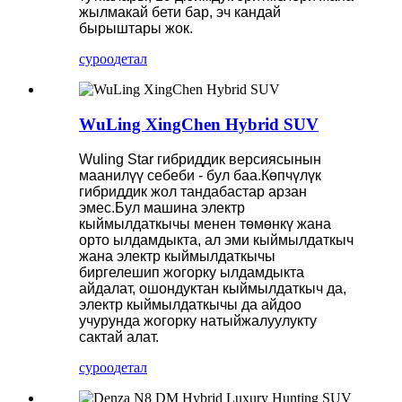
жылмакай бети бар, эч кандай
бырыштары жок.
суроо
детал
WuLing XingChen Hybrid SUV
Wuling Star гибриддик версиясынын
маанилүү себеби - бул баа.Көпчүлүк
гибриддик жол тандабастар арзан
эмес.Бул машина электр
кыймылдаткычы менен төмөнкү жана
орто ылдамдыкта, ал эми кыймылдаткыч
жана электр кыймылдаткычы
биргелешип жогорку ылдамдыкта
айдалат, ошондуктан кыймылдаткыч да,
электр кыймылдаткычы да айдоо
учурунда жогорку натыйжалуулукту
сактай алат.
суроо
детал