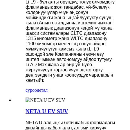
Li L9 - бул алты орундуу, толук өлчөмдөгү
флагмандык жол тандабас, үй-бүлөлүк
колдонуучулар үчүн эң сонун
мейкиндикти жана ыңгайлуулукту сунуш
кылат.Анын өз алдынча иштелип чыккан
флагмандык диапазонун кеңейтүү жана
шасси системалары CLTC диапазону
1315 километр жана WLTC диапазону
1100 километр менен эң сонун айдоо
мүмкүнчүлүгүн камсыз кылат.Li L9
ошондой эле Компаниянын өзүн өзү
иштеп чыккан автономдуу айдоо тутуму
Li AD Max жана ар бир үй-бүлө
жүргүнчүсүн коргоо үчүн эң жогорку
деңгээлдеги унаа коопсуздук чараларын
камтыйт.
суроо
детал
NETA U EV SUV
NETA U алдыңкы бети жабык формадагы
дизайнды кабыл алат, ал эми кирүүчү