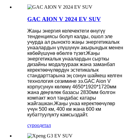
GAC AION V 2024 EV SUV
Жаңы энергия келечектеги өнүгүү
тенденциясы болуп калды, ошол эле
учурда ал рынокто жаңы энергетикалык
унаалардын үлүшүнүн акырындык менен
көбөйүшүнө өбөлгө түзөт.Жаңы
энергетикалык унаалардын сырткы
дизайны модалуураак жана заманбап
керектөөчүлөрдүн эстетикалык
стандарттарына эң сонун шайкеш келген
технология сезимине ээ.GAC Aion V
корпусунун көлөмү 4650*1920*1720мм
жана дөңгөлөк базасы 2830мм болгон
компакт жол тандабас катары
жайгашкан.Жаңы унаа керектөөчүлөр
үчүн 500 км, 400 км жана 600 км
кубаттуулукту камсыздайт.
суроо
детал