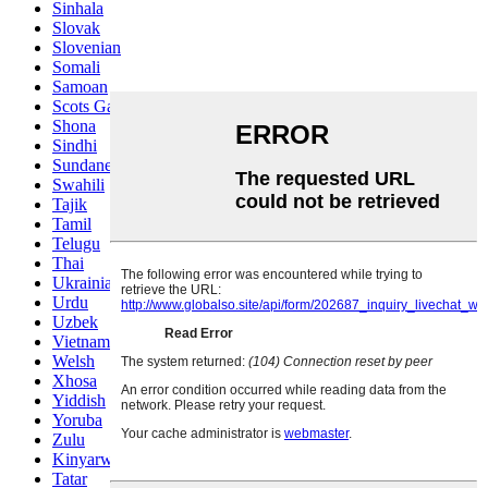
Sinhala
Slovak
Slovenian
Somali
Samoan
Scots Gaelic
Shona
Sindhi
Sundanese
Swahili
Tajik
Tamil
Telugu
Thai
Ukrainian
Urdu
Uzbek
Vietnamese
Welsh
Xhosa
Yiddish
Yoruba
Zulu
Kinyarwanda
Tatar