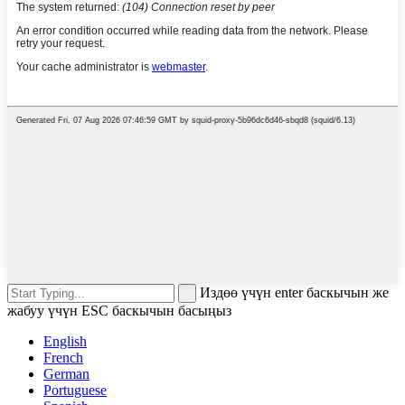
Издөө үчүн enter баскычын же
жабуу үчүн ESC баскычын басыңыз
English
French
German
Portuguese