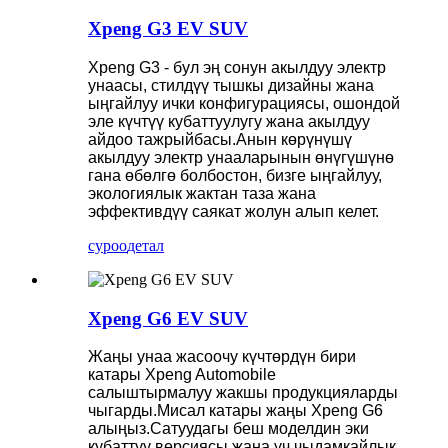
Xpeng G3 EV SUV
Xpeng G3 - бул эң сонун акылдуу электр
унаасы, стилдүү тышкы дизайны жана
ыңгайлуу ички конфигурациясы, ошондой
эле күчтүү кубаттуулугу жана акылдуу
айдоо тажрыйбасы.Анын көрүнүшү
акылдуу электр унааларынын өнүгүшүнө
гана өбөлгө болбостон, бизге ыңгайлуу,
экологиялык жактан таза жана
эффективдүү саякат жолун алып келет.
суроо
детал
Xpeng G6 EV SUV
Жаңы унаа жасоочу күчтөрдүн бири
катары Xpeng Automobile
салыштырмалуу жакшы продукцияларды
чыгарды.Мисал катары жаңы Xpeng G6
алыңыз.Сатуудагы беш моделдин эки
кубаттуу версиясы жана үч чыдамкайлык