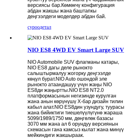
версиясы бар.Көмөкчү конфигурация
абдан жакшы жана баштапкы
деңгээлдеги моделдер абдан бай.
суроо
детал
NIO ES8 4WD EV Smart Large SUV
NIO Automobile SUV флагманы катары,
NIO ES8 дагы деле рынокто
салыштырмалуу жогорку деңгээлде
көңүл бурат.NIO Auto ошондой эле
рынокто атаандашуу үчүн жаңы NIO
ES8ди жаңыртты.NIO ES8 NT2.0
платформасынын негизинде курулган
жана анын көрүнүшү X-бар дизайн тилин
кабыл алат.NIO ES8дин узундугу, туурасы
жана бийиктиги тиешелүүлүгүнө жараша
5099/1989/1750 мм, дөңгөлөк базасы
3070 мм жана ал 6 орундуу версиянын
схемасын гана камсыз кылат жана минүү
мейкиндиги жакшыраак.