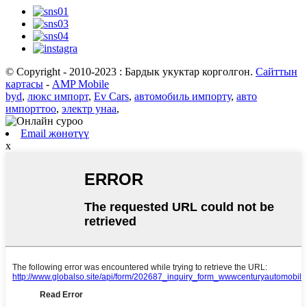
© Copyright - 2010-2023 : Бардык укуктар корголгон.
Сайттын
картасы
-
AMP Mobile
byd
,
люкс импорт
,
Ev Cars
,
автомобиль импорту
,
авто
импорттоо
,
электр унаа
,
Email жөнөтүү
x