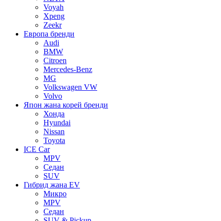
Voyah
Xpeng
Zeekr
Европа бренди
Audi
BMW
Citroen
Mercedes-Benz
MG
Volkswagen VW
Volvo
Япон жана корей бренди
Хонда
Hyundai
Nissan
Toyota
ICE Car
MPV
Седан
SUV
Гибрид жана EV
Микро
MPV
Седан
SUV & Pickup