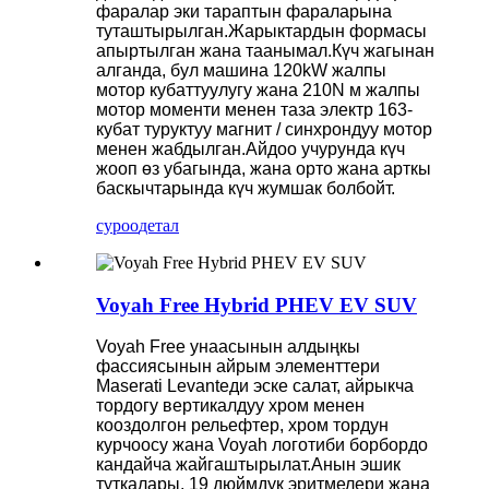
фаралар эки тараптын фараларына
туташтырылган.Жарыктардын формасы
апыртылган жана таанымал.Күч жагынан
алганда, бул машина 120kW жалпы
мотор кубаттуулугу жана 210N м жалпы
мотор моменти менен таза электр 163-
кубат туруктуу магнит / синхрондуу мотор
менен жабдылган.Айдоо учурунда күч
жооп өз убагында, жана орто жана арткы
баскычтарында күч жумшак болбойт.
суроо
детал
Voyah Free Hybrid PHEV EV SUV
Voyah Free унаасынын алдыңкы
фассиясынын айрым элементтери
Maserati Levanteди эске салат, айрыкча
тордогу вертикалдуу хром менен
кооздолгон рельефтер, хром тордун
курчоосу жана Voyah логотиби борбордо
кандайча жайгаштырылат.Анын эшик
туткалары, 19 дюймдук эритмелери жана