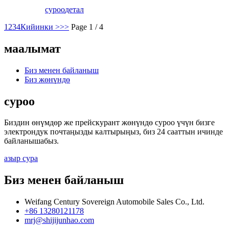
суроо
детал
1
2
3
4
Кийинки >
>>
Page 1 / 4
маалымат
Биз менен байланыш
Биз жөнүндө
суроо
Биздин өнүмдөр же прейскурант жөнүндө суроо үчүн бизге
электрондук почтаңызды калтырыңыз, биз 24 сааттын ичинде
байланышабыз.
азыр сура
Биз менен байланыш
Weifang Century Sovereign Automobile Sales Co., Ltd.
+86 13280121178
mrj@shijijunhao.com