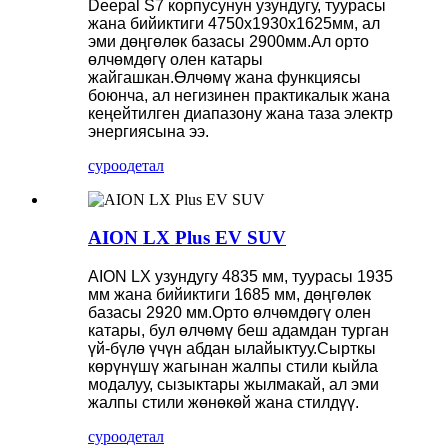
Deepal S7 корпусунун узундугу, туурасы
жана бийиктиги 4750x1930x1625мм, ал
эми дөңгөлөк базасы 2900мм.Ал орто
өлчөмдөгү олен катары
жайгашкан.Өлчөмү жана функциясы
боюнча, ал негизинен практикалык жана
кеңейтилген диапазону жана таза электр
энергиясына ээ.
суроо
детал
AION LX Plus EV SUV
AION LX узундугу 4835 мм, туурасы 1935
мм жана бийиктиги 1685 мм, дөңгөлөк
базасы 2920 мм.Орто өлчөмдөгү олен
катары, бул өлчөмү беш адамдан турган
үй-бүлө үчүн абдан ылайыктуу.Сырткы
көрүнүшү жагынан жалпы стили кыйла
модалуу, сызыктары жылмакай, ал эми
жалпы стили жөнөкөй жана стилдүү.
суроо
детал