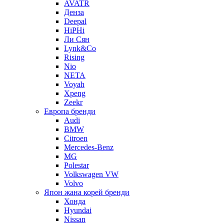
AVATR
Денза
Deepal
HiPHi
Ли Сян
Lynk&Co
Rising
Nio
NETA
Voyah
Xpeng
Zeekr
Европа бренди
Audi
BMW
Citroen
Mercedes-Benz
MG
Polestar
Volkswagen VW
Volvo
Япон жана корей бренди
Хонда
Hyundai
Nissan