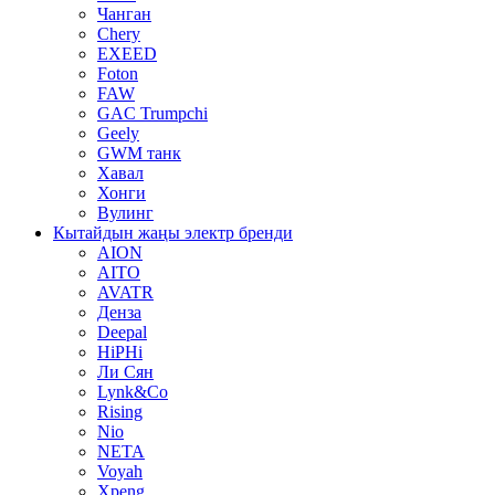
Чанган
Chery
EXEED
Foton
FAW
GAC Trumpchi
Geely
GWM танк
Хавал
Хонги
Вулинг
Кытайдын жаңы электр бренди
AION
AITO
AVATR
Денза
Deepal
HiPHi
Ли Сян
Lynk&Co
Rising
Nio
NETA
Voyah
Xpeng