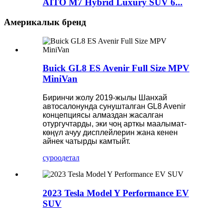
AITO M7 Hybrid Luxury SUV 6...
Америкалык бренд
Buick GL8 ES Avenir Full Size MPV
MiniVan
Биринчи жолу 2019-жылы Шанхай
автосалонунда сунушталган GL8 Avenir
концепциясы алмаздан жасалган
отургучтарды, эки чоң арткы маалымат-
көңүл ачуу дисплейлерин жана кенен
айнек чатырды камтыйт.
суроо
детал
2023 Tesla Model Y Performance EV
SUV