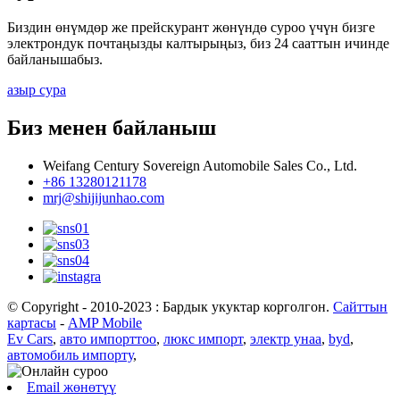
Биздин өнүмдөр же прейскурант жөнүндө суроо үчүн бизге
электрондук почтаңызды калтырыңыз, биз 24 сааттын ичинде
байланышабыз.
азыр сура
Биз менен байланыш
Weifang Century Sovereign Automobile Sales Co., Ltd.
+86 13280121178
mrj@shijijunhao.com
© Copyright - 2010-2023 : Бардык укуктар корголгон.
Сайттын
картасы
-
AMP Mobile
Ev Cars
,
авто импорттоо
,
люкс импорт
,
электр унаа
,
byd
,
автомобиль импорту
,
Email жөнөтүү