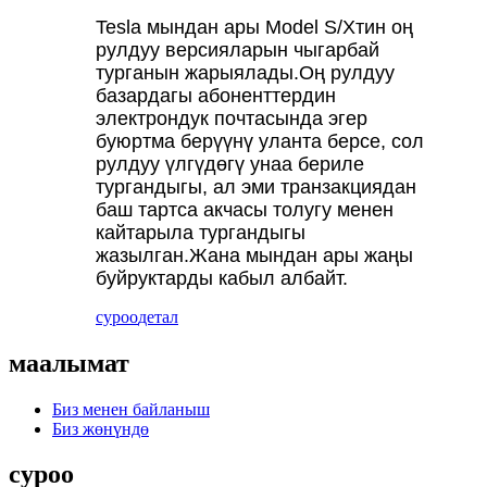
Tesla мындан ары Model S/Xтин оң
рулдуу версияларын чыгарбай
турганын жарыялады.Оң рулдуу
базардагы абоненттердин
электрондук почтасында эгер
буюртма берүүнү уланта берсе, сол
рулдуу үлгүдөгү унаа бериле
тургандыгы, ал эми транзакциядан
баш тартса акчасы толугу менен
кайтарыла тургандыгы
жазылган.Жана мындан ары жаңы
буйруктарды кабыл албайт.
суроо
детал
маалымат
Биз менен байланыш
Биз жөнүндө
суроо