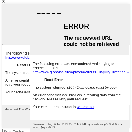
x
Издөө үчүн enter баскычын же