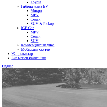
Toyota
Гибрид жана EV
Микро
MPV
Седан
SUV & Pickup
ICE Car
MPV
Седан
SUV
Коммерциялык унаа
Мобилдик скутер
Жаңылыктар
Биз менен байланыш
English