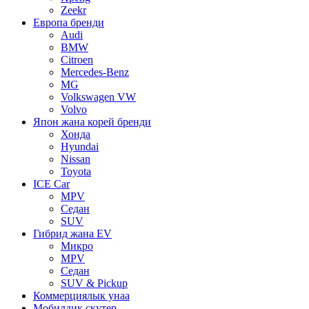
Zeekr
Европа бренди
Audi
BMW
Citroen
Mercedes-Benz
MG
Volkswagen VW
Volvo
Япон жана корей бренди
Хонда
Hyundai
Nissan
Toyota
ICE Car
MPV
Седан
SUV
Гибрид жана EV
Микро
MPV
Седан
SUV & Pickup
Коммерциялык унаа
Мобилдик скутер