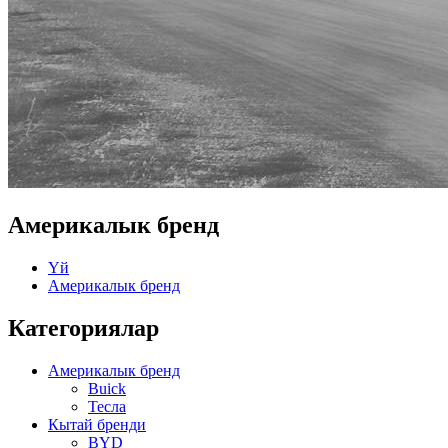
Америкалык бренд
Үй
Америкалык бренд
Категориялар
Америкалык бренд
Buick
Тесла
Кытай бренди
BYD