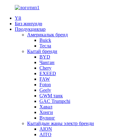
Үй
Биз жөнүндө
Продукциялар
Америкалык бренд
Buick
Тесла
Кытай бренди
BYD
Чанган
Chery
EXEED
FAW
Foton
Geely
GWM танк
GAC Trumpchi
Хавал
Хонги
Вулинг
Кытайдын жаңы электр бренди
AION
AITO