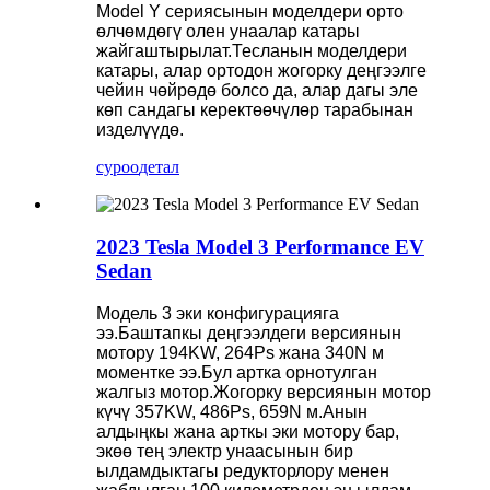
Model Y сериясынын моделдери орто
өлчөмдөгү олен унаалар катары
жайгаштырылат.Тесланын моделдери
катары, алар ортодон жогорку деңгээлге
чейин чөйрөдө болсо да, алар дагы эле
көп сандагы керектөөчүлөр тарабынан
изделүүдө.
суроо
детал
2023 Tesla Model 3 Performance EV
Sedan
Модель 3 эки конфигурацияга
ээ.Баштапкы деңгээлдеги версиянын
мотору 194KW, 264Ps жана 340N м
моментке ээ.Бул артка орнотулган
жалгыз мотор.Жогорку версиянын мотор
күчү 357KW, 486Ps, 659N м.Анын
алдыңкы жана арткы эки мотору бар,
экөө тең электр унаасынын бир
ылдамдыктагы редукторлору менен