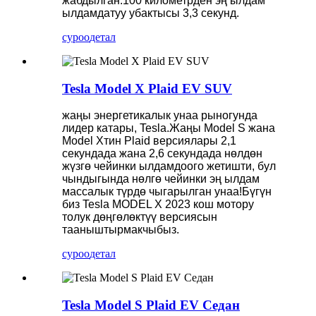
жабдылган.100 километрден эң ылдам
ылдамдатуу убактысы 3,3 секунд.
суроо
детал
Tesla Model X Plaid EV SUV
жаңы энергетикалык унаа рыногунда
лидер катары, Tesla.Жаңы Model S жана
Model Xтин Plaid версиялары 2,1
секундада жана 2,6 секундада нөлдөн
жүзгө чейинки ылдамдоого жетишти, бул
чындыгында нөлгө чейинки эң ылдам
массалык түрдө чыгарылган унаа!Бүгүн
биз Tesla MODEL X 2023 кош мотору
толук дөңгөлөктүү версиясын
тааныштырмакчыбыз.
суроо
детал
Tesla Model S Plaid EV Седан