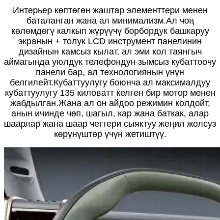
Интерьер көптөгөн жаштар элементтери менен
баталанган жана ал минимализм.Ал чоң
көлөмдөгү калкып жүрүүчү борбордук башкаруу
экранын + толук LCD инструмент панелинин
дизайнын камсыз кылат, ал эми кол таянгыч
аймагында уюлдук телефондун зымсыз кубаттоочу
панели бар, ал технологиянын үнүн
белгилейт.Кубаттуулугу боюнча ал максималдуу
кубаттуулугу 135 киловатт келген бир мотор менен
жабдылган.Жана ал он айдоо режимин колдойт,
анын ичинде чөп, шагыл, кар жана баткак, алар
шаарлар жана шаар четтери сыяктуу жеңил жолсуз
көрүнүштөр үчүн жетиштүү.