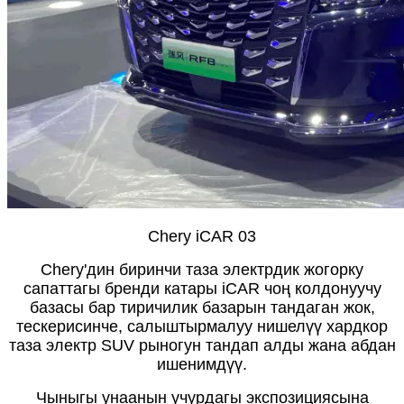
Chery iCAR 03
Chery'дин биринчи таза электрдик жогорку
сапаттагы бренди катары iCAR чоң колдонуучу
базасы бар тиричилик базарын тандаган жок,
тескерисинче, салыштырмалуу нишелүү хардкор
таза электр SUV рыногун тандап алды жана абдан
ишенимдүү.
Чыныгы унаанын учурдагы экспозициясына