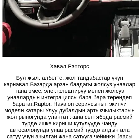
Хавал Рэпторс
Бул жыл, албетте, жол тандабастар үчүн
карнавал.Базарда арзан баадагы жолсуз унаалар
гана эмес, электрлештирүү менен жолсуз
унаалардын интеграциясы бара-бара тереңдеп
баратат.Raptor, Havalon сериясынын экинчи
модели катары Улуу дубалдын артыкчылыктарын
жол рыногунда улантат жана сентябрда расмий
түрдө ишке кириши күтүлүүдө.Чэнду
автосалонунда унаа расмий түрдө алдын ала
сатуу үчүн ачылган жана сатууга чейинки баасы