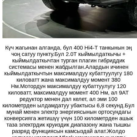
Күч жагынан алганда, бул 400 Hi4-T танкынын эң
чоң сатуу пункту.Бул 2.0T кыймылдаткычы +
кыймылдаткычтан турган плагин гибриддик
системасы менен жабдылган.Алардын ичинен
кыймылдаткычтын максималдуу кубаттуулугу 180
киловатт жана максималдуу момент 380
Нм.Мотордун максималдуу кубаттуулугу 120
киловатт, максималдуу момент 400 Нм, ал 9AT
редуктор менен дал келет, ал эми 100
километрден ылдамдатуу убактысы 6,8 секунд.Бул
мунай менен электр энергиясынын ортосундагы
конверсияга жетишүү үчүн 100 километрден ашык
таза электрдик круиздик диапазону жана тышкы
разряд функциясын камсыздай алат.Жолдо