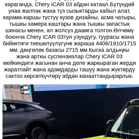
караганда, Chery iCAR 03 абдан катаал.Бүтүндөй
унаа жалпак жана түз сызыктарды кабыл алат,
карама-каршы түстүү кузов дизайны, асма чатыры,
тышкы камера каштары жана тышкы запастык
шинасы менен, ал жолсуз даамга толгон.Өлчөмү
боюнча Chery iCAR 03тун узундугу, туурасы жана
бийиктиги тиешелүүлүгүнө жараша 4406/1910/1715
мм, дөңгөлөк базасы 2715 мм.Кыска алдыңкы
жана арткы суспензиялар Chery iCAR 03
мейкиндиги жагынан анча деле жаркыраган жерди
жаратпайт жана адамдарды ташуу жана жүктөрдү
сактоо көрсөткүчтөрү абдан канааттандырарлык.