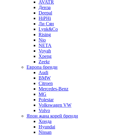
AVATR
Денза
Deepal
HiPHi
Ли Сян
Lynk&Co
Rising
Nio
NETA
Voyah
Xpeng
Zeekr
Европа бренди
Audi
BMW
Citroen
Mercedes-Benz
MG
Polestar
Volkswagen VW
Volvo
Япон жана корей бренди
Хонда
Hyundai
Nissan