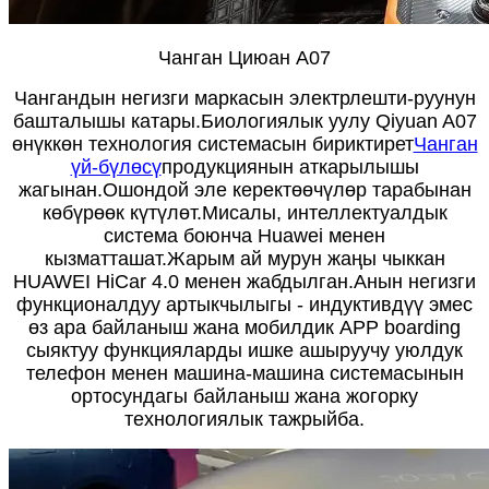
Чанган Циюан A07
Чангандын негизги маркасын электрлешти-руунун
башталышы катары.Биологиялык уулу Qiyuan A07
өнүккөн технология системасын бириктирет
Чанган
үй-бүлөсү
продукциянын аткарылышы
жагынан.Ошондой эле керектөөчүлөр тарабынан
көбүрөөк күтүлөт.Мисалы, интеллектуалдык
система боюнча Huawei менен
кызматташат.Жарым ай мурун жаңы чыккан
HUAWEI HiCar 4.0 менен жабдылган.Анын негизги
функционалдуу артыкчылыгы - индуктивдүү эмес
өз ара байланыш жана мобилдик APP boarding
сыяктуу функцияларды ишке ашыруучу уюлдук
телефон менен машина-машина системасынын
ортосундагы байланыш жана жогорку
технологиялык тажрыйба.