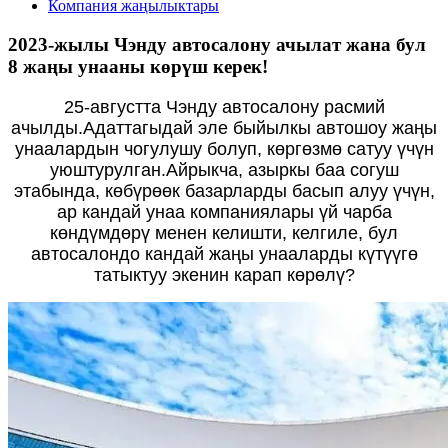
Компания жаңылыктары
2023-жылы Чэнду автосалону ачылат жана бул
8 жаңы унааны көрүш керек!
25-августта Чэнду автосалону расмий
ачылды.Адаттагыдай эле быйылкы автошоу жаңы
унаалардын чогулушу болуп, көргөзмө сатуу үчүн
уюштурулган.Айрыкча, азыркы баа согуш
этабында, көбүрөөк базарларды басып алуу үчүн,
ар кандай унаа компаниялары үй чарба
көндүмдөрү менен келишти, келгиле, бул
автосалондо кандай жаңы унааларды күтүүгө
татыктуу экенин карап көрөлү?