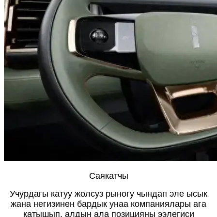
Саякатчы
Учурдагы катуу жолсуз рыногу чындап эле ысык
жана негизинен бардык унаа компаниялары ага
катышып, алдын ала позицияны ээлегиси