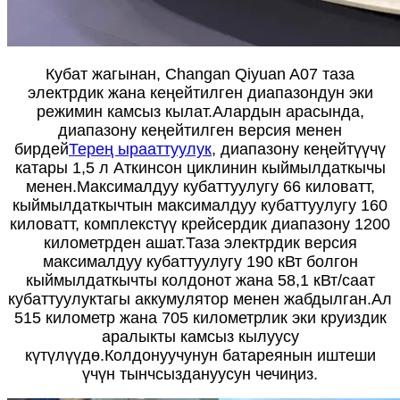
Кубат жагынан, Changan Qiyuan A07 таза
электрдик жана кеңейтилген диапазондун эки
режимин камсыз кылат.Алардын арасында,
диапазону кеңейтилген версия менен
бирдей
Терең ырааттуулук
, диапазону кеңейтүүчү
катары 1,5 л Аткинсон циклинин кыймылдаткычы
менен.Максималдуу кубаттуулугу 66 киловатт,
кыймылдаткычтын максималдуу кубаттуулугу 160
киловатт, комплекстүү крейсердик диапазону 1200
километрден ашат.Таза электрдик версия
максималдуу кубаттуулугу 190 кВт болгон
кыймылдаткычты колдонот жана 58,1 кВт/саат
кубаттуулуктагы аккумулятор менен жабдылган.Ал
515 километр жана 705 километрлик эки круиздик
аралыкты камсыз кылуусу
күтүлүүдө.Колдонуучунун батареянын иштеши
үчүн тынчсыздануусун чечиңиз.