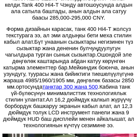
келди.Tank 400 Hi4-T Чэнду автошоусунда алдын
ала сатыла баштады, анын алдын ала сатуу
баасы 285,000-295,000 CNY.
Форма дизайнын карасак, танк 400 Hi4-T жолсуз
текстурага ээ, ал эми алдыңкы бети меха стилин
кабыл алат.Бүт унаанын сызыктары негизинен түз
сызыктар жана дененин булчуңдуулугун
чагылдыра турган сынык сызыктар.Ошондой эле
дөңгөлөк каштарында абдан катуу көрүнгөн
катырма элементтер бар.Мейкиндик боюнча, анын
узундугу, туурасы жана бийиктиги тиешелүүлүгүнө
жараша 4985/1960/1905 мм, дөңгөлөк базасы 2850
мм.ортосунда
танктар 300 жана 500
.Кабина танк
үй-бүлөсүнүн минималисттик технологиялык
стилин улантат.Ал 16,2 дюймдук калкып жүрүүчү
борбордук башкаруу экранын кабыл алат, ал 12,3
дюймдук толук LCD инструмент панели жана 9
дюймдук HUD баш дисплейи менен айкалышат, ал
технологиянын күчтүү сезимине ээ.