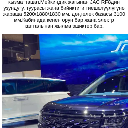
кызматташат.Мейкиндик жагынан JAC RF8дин
узундугу, туурасы жана бийиктиги тиешелүүлүгүнө
жараша 5200/1880/1830 мм, дөңгөлөк базасы 3100
мм.Кабинада кенен орун бар жана электр
капталынан жылма эшиктер бар.