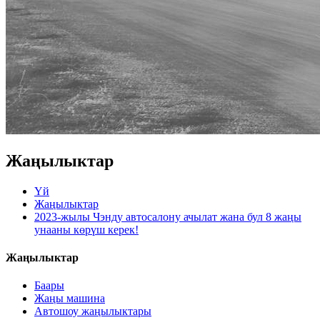
Жаңылыктар
Үй
Жаңылыктар
2023-жылы Чэнду автосалону ачылат жана бул 8 жаңы
унааны көрүш керек!
Жаңылыктар
Баары
Жаңы машина
Автошоу жаңылыктары