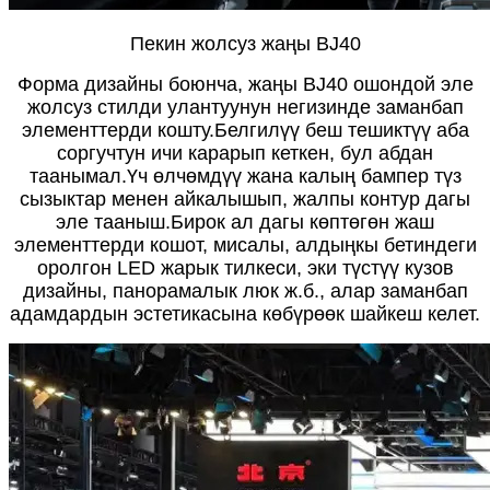
Пекин жолсуз жаңы BJ40
Форма дизайны боюнча, жаңы BJ40 ошондой эле
жолсуз стилди улантуунун негизинде заманбап
элементтерди кошту.Белгилүү беш тешиктүү аба
соргучтун ичи карарып кеткен, бул абдан
таанымал.Үч өлчөмдүү жана калың бампер түз
сызыктар менен айкалышып, жалпы контур дагы
эле тааныш.Бирок ал дагы көптөгөн жаш
элементтерди кошот, мисалы, алдыңкы бетиндеги
оролгон LED жарык тилкеси, эки түстүү кузов
дизайны, панорамалык люк ж.б., алар заманбап
адамдардын эстетикасына көбүрөөк шайкеш келет.