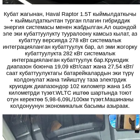
Кубат жагынан, Haval Raptor 1.5T кыймылдаткычы
+ кыймылдаткычтан турган плагин гибриддик
энергия системасы менен жабдылган.Ал ошондой
эле эки кубаттуулукту тууралоону камсыз кылат, аз
кубаттуу версияда 278 кВт системалык
интеграцияланган кубаттуулук бар, ал эми жогорку
кубаттуулукта 282 кВт системалык
интеграцияланган кубаттуулук бар.Круиздик
диапазон боюнча 19,09 кВт/саат жана 27,54 кВт/
саат кубаттуулуктагы батарейкалардын эки түрү
колдонулат жана тийиштүү таза электрдик
круиздик диапазондор 102 километр жана 145
километрди түзөт.WLTC иштөө шартында тоют
отун керектөө 5,98-6,09L/100км түзөт.Машинаны
колдонуунун экономикалык басымы азыраак.