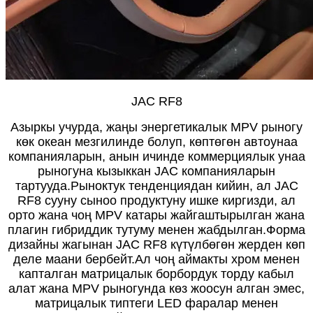
JAC RF8
Азыркы учурда, жаңы энергетикалык MPV рыногу
көк океан мезгилинде болуп, көптөгөн автоунаа
компанияларын, анын ичинде коммерциялык унаа
рыногуна кызыккан JAC компанияларын
тартууда.Рыноктук тенденциядан кийин, ал JAC
RF8 сууну сыноо продуктуну ишке киргизди, ал
орто жана чоң MPV катары жайгаштырылган жана
плагин гибриддик тутуму менен жабдылган.Форма
дизайны жагынан JAC RF8 күтүлбөгөн жерден көп
деле маани бербейт.Ал чоң аймакты хром менен
капталган матрицалык борбордук торду кабыл
алат жана MPV рыногунда көз жоосун алган эмес,
матрицалык типтеги LED фаралар менен