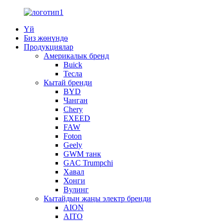
Үй
Биз жөнүндө
Продукциялар
Америкалык бренд
Buick
Тесла
Кытай бренди
BYD
Чанган
Chery
EXEED
FAW
Foton
Geely
GWM танк
GAC Trumpchi
Хавал
Хонги
Вулинг
Кытайдын жаңы электр бренди
AION
AITO