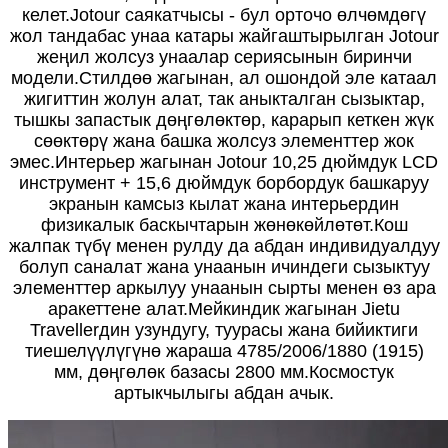
келет.Jotour саякатчысы - бул орточо өлчөмдөгү
жол тандабас унаа катары жайгаштырылган Jotour
жеңил жолсуз унаалар сериясынын биринчи
модели.Стилдөө жагынан, ал ошондой эле катаал
жигиттин жолун алат, так аныкталган сызыктар,
тышкы запастык дөңгөлөктөр, карарып кеткен жүк
сөөктөрү жана башка жолсуз элементтер жок
эмес.Интерьер жагынан Jotour 10,25 дюймдук LCD
инструмент + 15,6 дюймдук борбордук башкаруу
экранын камсыз кылат жана интерьердин
физикалык баскычтарын жөнөкөйлөтөт.Кош
жалпак түбү менен рулду да абдан индивидуалдуу
болуп саналат жана унаанын ичиндеги сызыктуу
элементтер аркылуу унаанын сырты менен өз ара
аракеттене алат.Мейкиндик жагынан Jietu
Travellerдин узундугу, туурасы жана бийиктиги
тиешелүүлүгүнө жараша 4785/2006/1880 (1915)
мм, дөңгөлөк базасы 2800 мм.Космостук
артыкчылыгы абдан ачык.