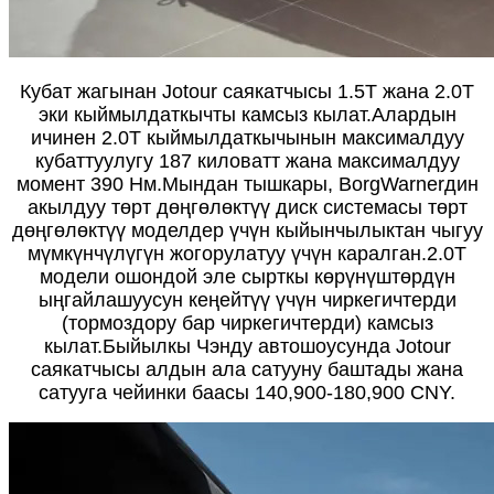
Кубат жагынан Jotour саякатчысы 1.5T жана 2.0T
эки кыймылдаткычты камсыз кылат.Алардын
ичинен 2.0T кыймылдаткычынын максималдуу
кубаттуулугу 187 киловатт жана максималдуу
момент 390 Нм.Мындан тышкары, BorgWarnerдин
акылдуу төрт дөңгөлөктүү диск системасы төрт
дөңгөлөктүү моделдер үчүн кыйынчылыктан чыгуу
мүмкүнчүлүгүн жогорулатуу үчүн каралган.2.0T
модели ошондой эле сырткы көрүнүштөрдүн
ыңгайлашуусун кеңейтүү үчүн чиркегичтерди
(тормоздору бар чиркегичтерди) камсыз
кылат.Быйылкы Чэнду автошоусунда Jotour
саякатчысы алдын ала сатууну баштады жана
сатууга чейинки баасы 140,900-180,900 CNY.