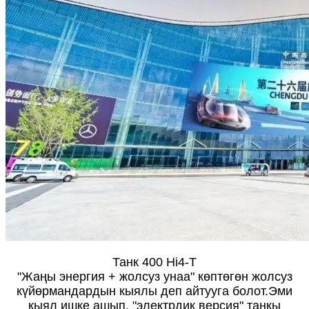
Танк 400 Hi4-T
"Жаңы энергия + жолсуз унаа" көптөгөн жолсуз
күйөрмандардын кыялы деп айтууга болот.Эми
кыял ишке ашып, "электрдик версия" танкы