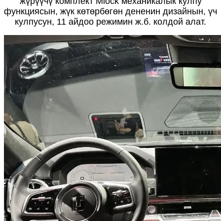
жүрүүчү комплект Mlock механикалык кулпу
функциясын, жүк көтөрбөгөн дененин дизайнын, үч
кулпусун, 11 айдоо режимин ж.б. колдой алат.