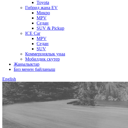
Toyota
Гибрид жана EV
Микро
MPV
Седан
SUV & Pickup
ICE Car
MPV
Седан
SUV
Коммерциялык унаа
Мобилдик скутер
Жаңылыктар
Биз менен байланыш
English