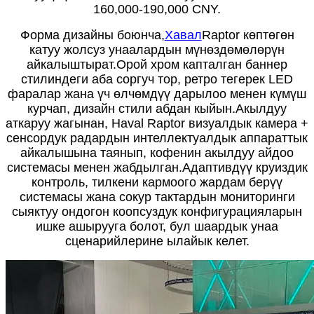
160,000-190,000 CNY.
Форма дизайны боюнча,
Хавал
Raptor көптөгөн
катуу жолсуз унаалардын мүнөздөмөлөрүн
айкалыштырат.Орой хром капталган баннер
стилиндеги аба соргуч тор, ретро тегерек LED
фаралар жана үч өлчөмдүү дарылоо менен күмүш
курчап, дизайн стили абдан кыйын.Акылдуу
аткаруу жагынан, Haval Raptor визуалдык камера +
сенсордук радардын интеллектуалдык аппараттык
айкалышына таянып, кофенин акылдуу айдоо
системасы менен жабдылган.Адаптивдүү круиздик
контроль, тилкени кармоого жардам берүү
системасы жана сокур тактардын мониторинги
сыяктуу ондогон коопсуздук конфигурацияларын
ишке ашырууга болот, бул шаардык унаа
сценарийлерине ылайык келет.